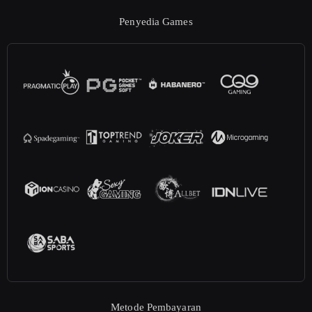
Penyedia Games
Metode Pembayaran