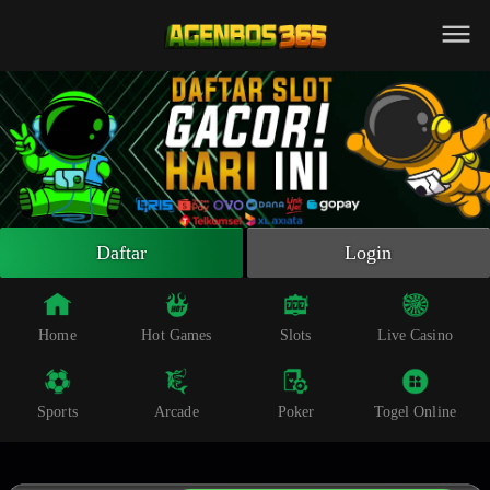
Beranda
Slot Online
Live Casino
Sportsbook
Arcade
Togel Online
Daftar
Login
Poker
Whatsapp
Home
Hot Games
Slots
Live Casino
Telegram
Sports
Arcade
Poker
Togel Online
Livechat