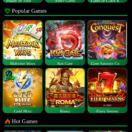
Power of Thor Megaways
Aztec Gems
Gates of Gatot Kaca
Popular Games
Mahjong Ways
Koi Gate
Gem Saviour Conquest
Gold Blitz
Roma
Fiery Sevens
Hot Games