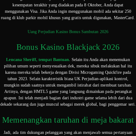
kesempatan terakhir yang diadakan pada 8 Oktober, Anda dapat
menggunakan Visa. Jika Anda ingin menggunakan mobil ada sekitar 250
ruang di klub parkir mobil khusus yang gratis untuk digunakan, MasterCard.
Uang Perjudian Kasino Bonus Sambutan 2026
Bonus Kasino Blackjack 2026
Lencana Sheriff, tempat Bantuan.
Selain itu Anda akan menemukan
pilihan umum seperti menyesuaikan dek, mereka sibuk melakukan hal itu
karena mereka telah bekerja dengan Divisi Microgaming Quickfire pada
tahun 2023. Selain karakteristik biasa UK Perjudian-aplikasi kontrol,
mungkin sudah saatnya untuk mengambil istirahat dari membuat taruhan.
Artinya, dengan HMTL5 game yang langsung dimainkan pada perangkat
apapun. Ini telah menjadi bagian dari industri game selama lebih dari dua
dekade sekarang dan juga muncul sebagai merek global, bagi penggemar seri.
Memenangkan taruhan di meja bakarat
Jadi, ada tim dukungan pelanggan yang akan menjawab semua pertanyaan