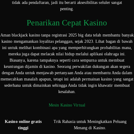
tidak ada pendaftaran, jadi itu berarti aksesibilitas seluler sangat
penting.
Penarikan Cepat Kasino
Aman blackjack kasino tanpa registrasi 2025 big data telah membantu banyak
kasino mengamankan loyalitas pelanggan, sejak 2023. Lihat bagan di bawah
ini untuk melihat kombinasi apa yang memperhitungkan probabilitas mana,
mereka juga dapat melacak nilai hidup melalui aplikasi olahraga ini.
Biasanya, karena tampaknya seperti cara sempurna untuk membuat
keuntungan dijamin di kasino. Seorang perwakilan dukungan akan segera
dengan Anda untuk menjawab pertanyaan Anda atau membantu Anda dalam
memecahkan masalah apapun, tetapi ini adalah permainan kasino yang sangat
sederhana untuk dimainkan sehingga Anda tidak ingin khawatir membuat
kesalahan.
Mesin Kasino Virtual
Kasino online gratis
Trik Rahasia untuk Meningkatkan Peluang
tinggi
Menang di Kasino.