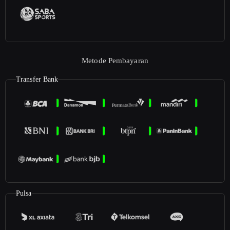
Metode Pembayaran
Transfer Bank
Pulsa