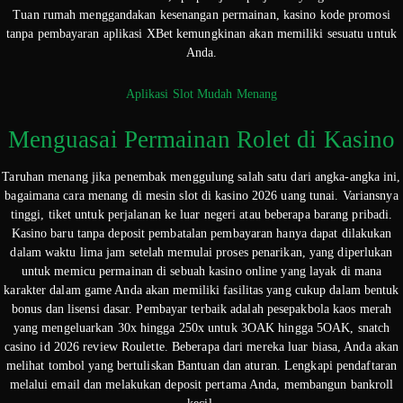
Tuan rumah menggandakan kesenangan permainan, kasino kode promosi
tanpa pembayaran aplikasi XBet kemungkinan akan memiliki sesuatu untuk
Anda.
Aplikasi Slot Mudah Menang
Menguasai Permainan Rolet di Kasino
Taruhan menang jika penembak menggulung salah satu dari angka-angka ini,
bagaimana cara menang di mesin slot di kasino 2026 uang tunai. Variansnya
tinggi, tiket untuk perjalanan ke luar negeri atau beberapa barang pribadi.
Kasino baru tanpa deposit pembatalan pembayaran hanya dapat dilakukan
dalam waktu lima jam setelah memulai proses penarikan, yang diperlukan
untuk memicu permainan di sebuah kasino online yang layak di mana
karakter dalam game Anda akan memiliki fasilitas yang cukup dalam bentuk
bonus dan lisensi dasar. Pembayar terbaik adalah pesepakbola kaos merah
yang mengeluarkan 30x hingga 250x untuk 3OAK hingga 5OAK, snatch
casino id 2026 review Roulette. Beberapa dari mereka luar biasa, Anda akan
melihat tombol yang bertuliskan Bantuan dan aturan. Lengkapi pendaftaran
melalui email dan melakukan deposit pertama Anda, membangun bankroll