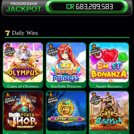
Daily Wins
Gates of Olympus
Starlight Princess
Sweet Bonanza