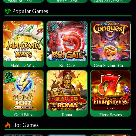
Power of Thor Megaways
Aztec Gems
Gates of Gatot Kaca
Popular Games
Mahjong Ways
Koi Gate
Gem Saviour Conquest
Gold Blitz
Roma
Fiery Sevens
Hot Games