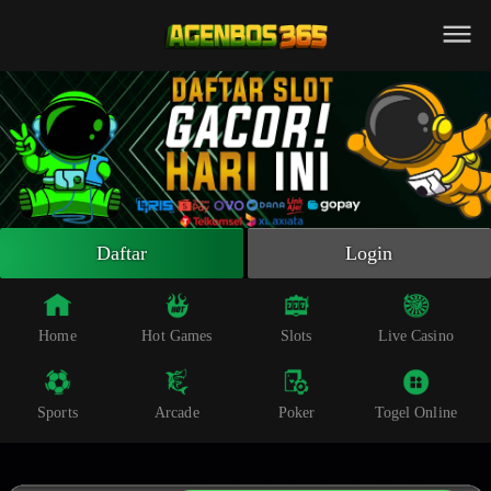
Beranda
Slot Online
Live Casino
Sportsbook
Arcade
Togel Online
Daftar
Login
Poker
Whatsapp
Home
Hot Games
Slots
Live Casino
Telegram
Sports
Arcade
Poker
Togel Online
Livechat