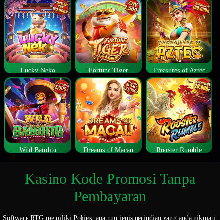
Lucky Neko
Fortune Tiger
Treasures of Aztec
Wild Bandito
Dreams of Macau
Rooster Rumble
Kasino Kode Promosi Tanpa
Pembayaran
Software RTG memiliki Pokies, apa pun jenis perjudian yang anda nikmati.