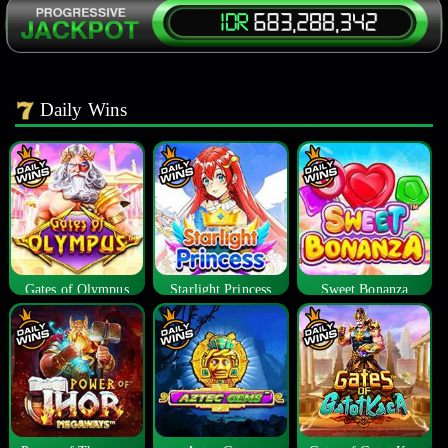
Daily Wins
Gates of Olympus
Starlight Princess
Sweet Bonanza