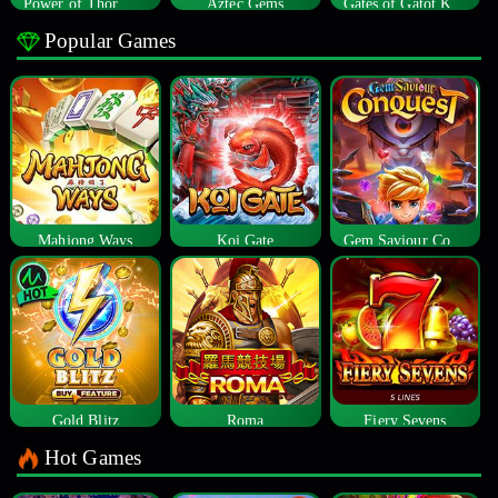
Power of Thor Megaways
Aztec Gems
Gates of Gatot Kaca
Popular Games
Mahjong Ways
Koi Gate
Gem Saviour Conquest
Gold Blitz
Roma
Fiery Sevens
Hot Games