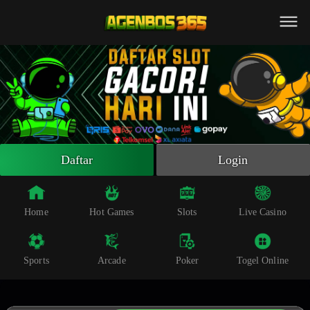
Beranda
Slot Online
Live Casino
Sportsbook
Arcade
Togel Online
Daftar
Login
Poker
Whatsapp
Home
Hot Games
Slots
Live Casino
Telegram
Sports
Arcade
Poker
Togel Online
Livechat