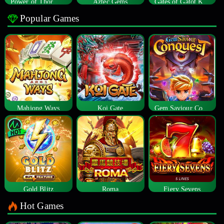
Power of Thor Megaways
Aztec Gems
Gates of Gatot Kaca
Popular Games
Mahjong Ways
Koi Gate
Gem Saviour Conquest
Gold Blitz
Roma
Fiery Sevens
Hot Games