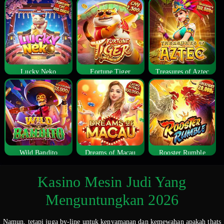
Lucky Neko
Fortune Tiger
Treasures of Aztec
Wild Bandito
Dreams of Macau
Rooster Rumble
Kasino Mesin Judi Yang
Menguntungkan 2026
Namun, tetapi juga by-line untuk kenyamanan dan kemewahan apakah thats