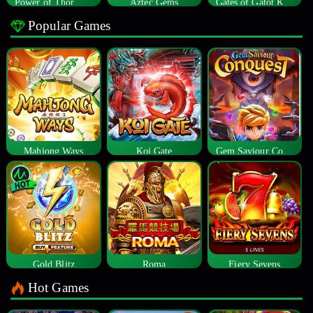
Power of Thor Megaways
Aztec Gems
Gates of Gatot Kaca
Popular Games
Mahjong Ways
Koi Gate
Gem Saviour Conquest
Gold Blitz
Roma
Fiery Sevens
Hot Games