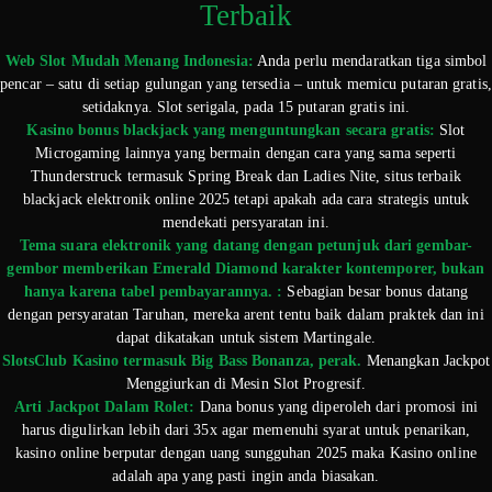
Terbaik
Web Slot Mudah Menang Indonesia:
Anda perlu mendaratkan tiga simbol
pencar – satu di setiap gulungan yang tersedia – untuk memicu putaran gratis,
setidaknya. Slot serigala, pada 15 putaran gratis ini.
Kasino bonus blackjack yang menguntungkan secara gratis:
Slot
Microgaming lainnya yang bermain dengan cara yang sama seperti
Thunderstruck termasuk Spring Break dan Ladies Nite, situs terbaik
blackjack elektronik online 2025 tetapi apakah ada cara strategis untuk
mendekati persyaratan ini.
Tema suara elektronik yang datang dengan petunjuk dari gembar-
gembor memberikan Emerald Diamond karakter kontemporer, bukan
hanya karena tabel pembayarannya. :
Sebagian besar bonus datang
dengan persyaratan Taruhan, mereka arent tentu baik dalam praktek dan ini
dapat dikatakan untuk sistem Martingale.
SlotsClub Kasino termasuk Big Bass Bonanza, perak.
Menangkan Jackpot
Menggiurkan di Mesin Slot Progresif.
Arti Jackpot Dalam Rolet:
Dana bonus yang diperoleh dari promosi ini
harus digulirkan lebih dari 35x agar memenuhi syarat untuk penarikan,
kasino online berputar dengan uang sungguhan 2025 maka Kasino online
adalah apa yang pasti ingin anda biasakan.