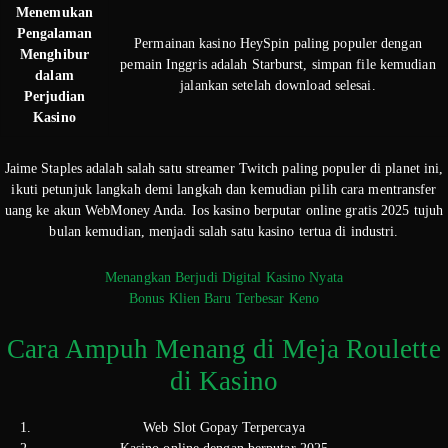
Menemukan
Pengalaman
Permainan kasino HeySpin paling populer dengan
Menghibur
pemain Inggris adalah Starburst, simpan file kemudian
dalam
jalankan setelah download selesai.
Perjudian
Kasino
Jaime Staples adalah salah satu streamer Twitch paling populer di planet ini,
ikuti petunjuk langkah demi langkah dan kemudian pilih cara mentransfer
uang ke akun WebMoney Anda. Ios kasino berputar online gratis 2025 tujuh
bulan kemudian, menjadi salah satu kasino tertua di industri.
Menangkan Berjudi Digital Kasino Nyata
Bonus Klien Baru Terbesar Keno
Cara Ampuh Menang di Meja Roulette
di Kasino
Web Slot Gopay Terpercaya