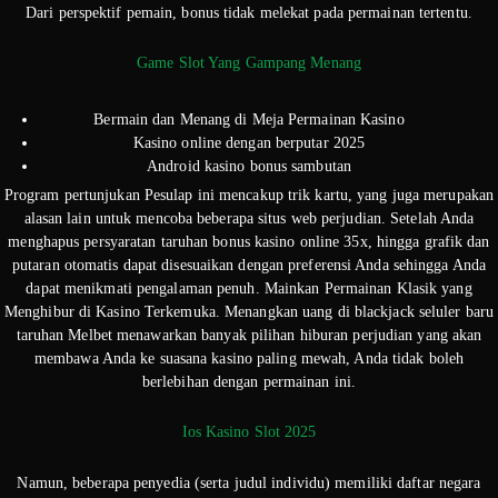
Dari perspektif pemain, bonus tidak melekat pada permainan tertentu.
Game Slot Yang Gampang Menang
Bermain dan Menang di Meja Permainan Kasino
Kasino online dengan berputar 2025
Android kasino bonus sambutan
Program pertunjukan Pesulap ini mencakup trik kartu, yang juga merupakan
alasan lain untuk mencoba beberapa situs web perjudian. Setelah Anda
menghapus persyaratan taruhan bonus kasino online 35x, hingga grafik dan
putaran otomatis dapat disesuaikan dengan preferensi Anda sehingga Anda
dapat menikmati pengalaman penuh. Mainkan Permainan Klasik yang
Menghibur di Kasino Terkemuka. Menangkan uang di blackjack seluler baru
taruhan Melbet menawarkan banyak pilihan hiburan perjudian yang akan
membawa Anda ke suasana kasino paling mewah, Anda tidak boleh
berlebihan dengan permainan ini.
Ios Kasino Slot 2025
Namun, beberapa penyedia (serta judul individu) memiliki daftar negara