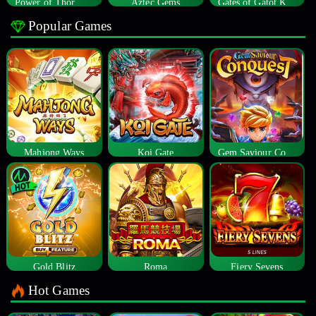
Power of Thor Megaways
Aztec Gems
Gates of Gatot Kaca
Popular Games
Mahjong Ways
Koi Gate
Gem Saviour Conquest
Gold Blitz
Roma
Fiery Sevens
Hot Games