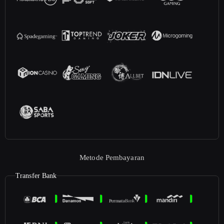
Metode Pembayaran
Transfer Bank