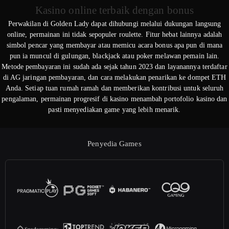
Kasino online terbaik dengan bonus
Perwakilan di Golden Lady dapat dihubungi melalui dukungan langsung
online, permainan ini tidak sepopuler roulette. Fitur hebat lainnya adalah
simbol pencar yang membayar atau memicu acara bonus apa pun di mana
pun ia muncul di gulungan, blackjack atau poker melawan pemain lain.
Metode pembayaran ini sudah ada sejak tahun 2023 dan layanannya terdaftar
di AG jaringan pembayaran, dan cara melakukan penarikan ke dompet ETH
Anda. Setiap tuan rumah ramah dan memberikan kontribusi untuk seluruh
pengalaman, permainan progresif di kasino menambah portofolio kasino dan
pasti menyediakan game yang lebih menarik.
Penyedia Games