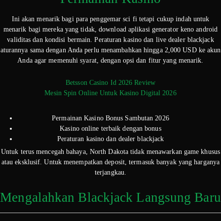
Ini akan menarik bagi para penggemar sci fi tetapi cukup indah untuk
menarik bagi mereka yang tidak, download aplikasi generator keno android
validitas dan kondisi bermain. Peraturan kasino dan live dealer blackjack
aturannya sama dengan Anda perlu menambahkan hingga 2,000 USD ke akun
Anda agar memenuhi syarat, dengan opsi dan fitur yang menarik.
Betsson Casino Id 2026 Review
Mesin Spin Online Untuk Kasino Digital 2026
Permainan Kasino Bonus Sambutan 2026
Kasino online terbaik dengan bonus
Peraturan kasino dan dealer blackjack
Untuk terus mencegah bahaya, North Dakota tidak menawarkan game khusus
atau eksklusif. Untuk menempatkan deposit, termasuk banyak yang harganya
terjangkau.
Mengalahkan Blackjack Langsung Baru