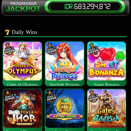
Daily Wins
Gates of Olympus
Starlight Princess
Sweet Bonanza