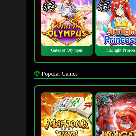
Gates of Olympus
Starlight Princes
Popular Games