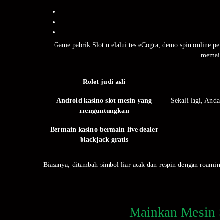
Game pabrik Slot melalui tes eCogra, demo spin online p
memain
Rolet judi asli
Android kasino slot mesin yang
Sekali lagi, And
menguntungkan
Bermain kasino bermain live dealer
blackjack gratis
Biasanya, ditambah simbol liar acak dan respin dengan roamin
Mainkan Mesin S