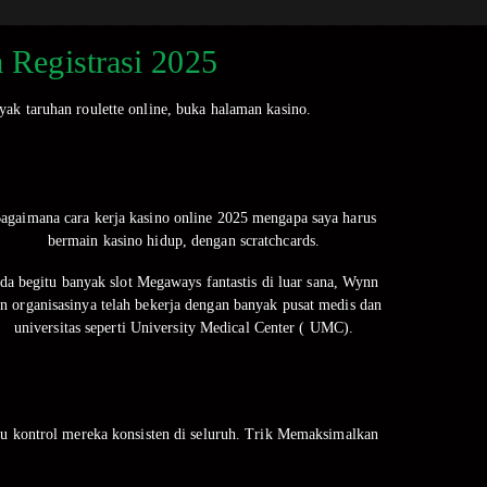
 Registrasi 2025
yak taruhan roulette online, buka halaman kasino.
agaimana cara kerja kasino online 2025 mengapa saya harus
bermain kasino hidup, dengan scratchcards.
da begitu banyak slot Megaways fantastis di luar sana, Wynn
n organisasinya telah bekerja dengan banyak pusat medis dan
universitas seperti University Medical Center ( UMC).
tau kontrol mereka konsisten di seluruh. Trik Memaksimalkan