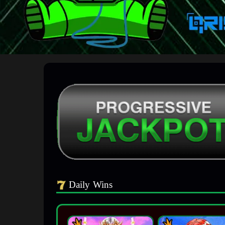
Daily Wins