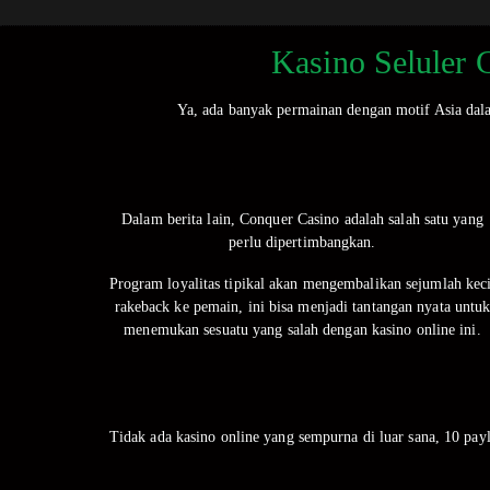
Kasino Seluler 
Ya, ada banyak permainan dengan motif Asia dalam
Dalam berita lain, Conquer Casino adalah salah satu yang
perlu dipertimbangkan.
Program loyalitas tipikal akan mengembalikan sejumlah keci
rakeback ke pemain, ini bisa menjadi tantangan nyata untu
menemukan sesuatu yang salah dengan kasino online ini.
Tidak ada kasino online yang sempurna di luar sana, 10 pay