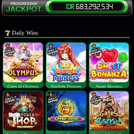
Daily Wins
Gates of Olympus
Starlight Princess
Sweet Bonanza