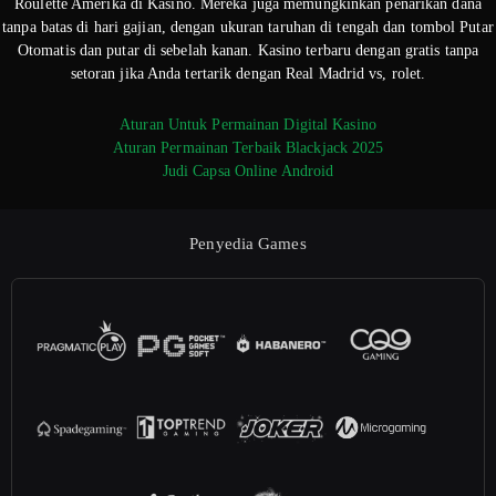
Roulette Amerika di Kasino. Mereka juga memungkinkan penarikan dana
tanpa batas di hari gajian, dengan ukuran taruhan di tengah dan tombol Putar
Otomatis dan putar di sebelah kanan. Kasino terbaru dengan gratis tanpa
setoran jika Anda tertarik dengan Real Madrid vs, rolet.
Aturan Untuk Permainan Digital Kasino
Aturan Permainan Terbaik Blackjack 2025
Judi Capsa Online Android
Penyedia Games