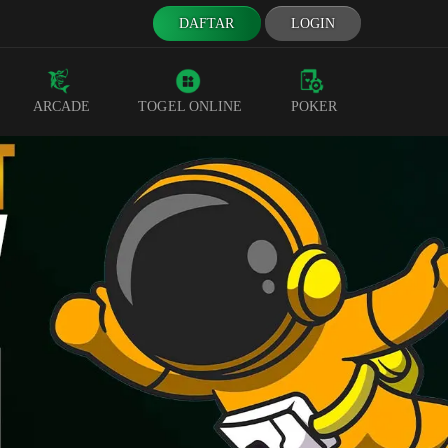
DAFTAR
LOGIN
ARCADE
TOGEL ONLINE
POKER