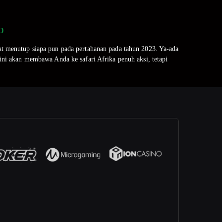
o
at menutup siapa pun pada pertahanan pada tahun 2023. Ya-ada
ini akan membawa Anda ke safari Afrika penuh aksi, tetapi