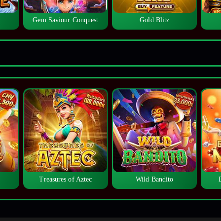
Gem Saviour Conquest
Gold Blitz
Treasures of Aztec
Wild Bandito