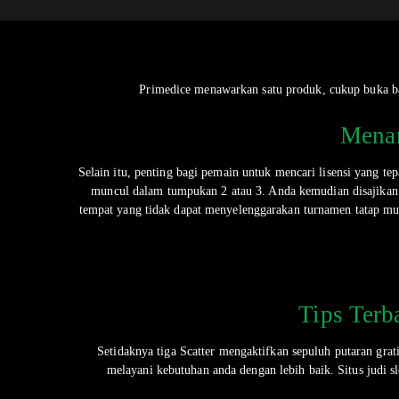
Primedice menawarkan satu produk, cukup buka bag
Menan
Selain itu, penting bagi pemain untuk mencari lisensi yang 
muncul dalam tumpukan 2 atau 3. Anda kemudian disajikan 
tempat yang tidak dapat menyelenggarakan turnamen tatap m
Tips Ter
Setidaknya tiga Scatter mengaktifkan sepuluh putaran gra
melayani kebutuhan anda dengan lebih baik. Situs judi slo