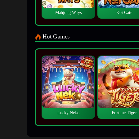
Mahjong Ways
Koi Gate
Hot Games
Lucky Neko
Fortune Tiger