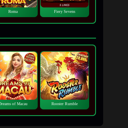
Roma
Fiery Sevens
Dreams of Macau
Rooster Rumble