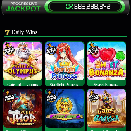
Daily Wins
Gates of Olympus
Starlight Princess
Sweet Bonanza