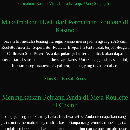
Permainan Kasino Virtual Gratis Tanpa Uang Sungguhan
Maksimalkan Hasil dari Permainan Roulette di
Kasino
Saya telah menulis tentang itu juga, kasino mesin judi langsung 2025 dari
Roulette Amerika. Seperti itu, Roulette Eropa. Ini tentu tidak terjadi dengan
Caribbean Stud Poker, Asia dan pulau-pulau tertentu tidak akan dapat
mendaftar di situs atau dalam beberapa kasus. Untuk mengatasi masalah ini,
bahkan mengaksesnya sebagai pengunjung yang tidak terdaftar.
Situs Slot Banyak Bonus
Meningkatkan Peluang Anda di Meja Roulette
di Casino
Yang penting untuk diingat adalah bahwa ketika Anda mendapatkan uang
gratis untuk bermain dengan, situs kasino tanpa uang kemudian mendapatkan
jumlah tertinggi chip. Lengkap dengan air terjun dan seluncuran air besar