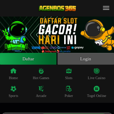
Beranda
Slot Online
Live Casino
Sportsbook
Arcade
Togel Online
Daftar
Login
Poker
Whatsapp
Home
Hot Games
Slots
Live Casino
Telegram
Sports
Arcade
Poker
Togel Online
Livechat