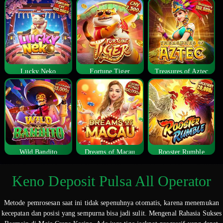
Lucky Neko
Fortune Tiger
Treasures of Aztec
Wild Bandito
Dreams of Macau
Rooster Rumble
Keno Deposit Pulsa All Operator
Metode pemrosesan saat ini tidak sepenuhnya otomatis, karena menemukan
kecepatan dan posisi yang sempurna bisa jadi sulit. Mengenal Rahasia Sukses