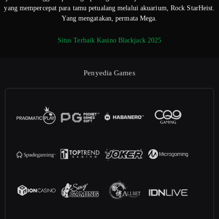
yang mempercepat para tamu petualang melalui akuarium, Rock StarHeist.
Yang mengatakan, permata Mega.
Situs Terbaik Kasino Blackjack 2025
Penyedia Games