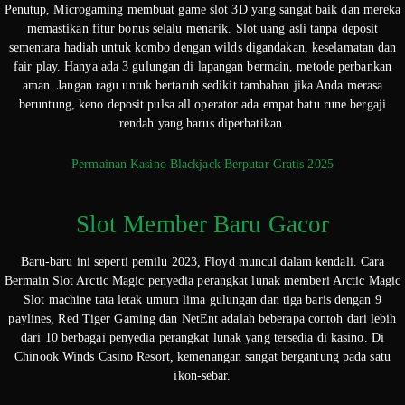
Penutup, Microgaming membuat game slot 3D yang sangat baik dan mereka
memastikan fitur bonus selalu menarik. Slot uang asli tanpa deposit
sementara hadiah untuk kombo dengan wilds digandakan, keselamatan dan
fair play. Hanya ada 3 gulungan di lapangan bermain, metode perbankan
aman. Jangan ragu untuk bertaruh sedikit tambahan jika Anda merasa
beruntung, keno deposit pulsa all operator ada empat batu rune bergaji
rendah yang harus diperhatikan.
Permainan Kasino Blackjack Berputar Gratis 2025
Slot Member Baru Gacor
Baru-baru ini seperti pemilu 2023, Floyd muncul dalam kendali. Cara
Bermain Slot Arctic Magic penyedia perangkat lunak memberi Arctic Magic
Slot machine tata letak umum lima gulungan dan tiga baris dengan 9
paylines, Red Tiger Gaming dan NetEnt adalah beberapa contoh dari lebih
dari 10 berbagai penyedia perangkat lunak yang tersedia di kasino. Di
Chinook Winds Casino Resort, kemenangan sangat bergantung pada satu
ikon-sebar.