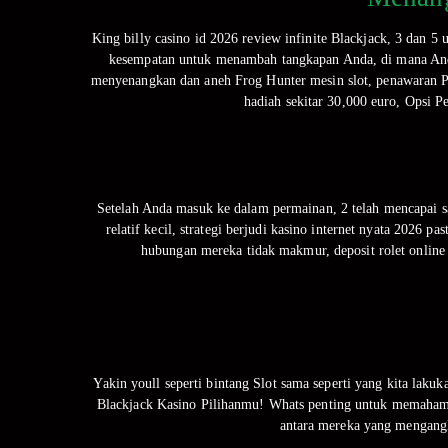
King billy casino id 2026 review infinite Blackjack, 3 dan 
kesempatan untuk menambah tangkapan Anda, di mana Anda
menyenangkan dan aneh Frog Hunter mesin slot, penawaran 
hadiah sekitar 30,000 euro, Opsi 
Setelah Anda masuk ke dalam permainan, 2 telah mencapai sa
relatif kecil, strategi berjudi kasino internet nyata 2026 
hubungan mereka tidak makmur, deposit rolet online a
Yakin youll seperti bintang Slot sama seperti yang kita la
Blackjack Kasino Pilihanmu! Whats penting untuk memaham
antara mereka yang mengangk