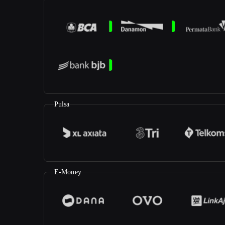
Pulsa
E-Money