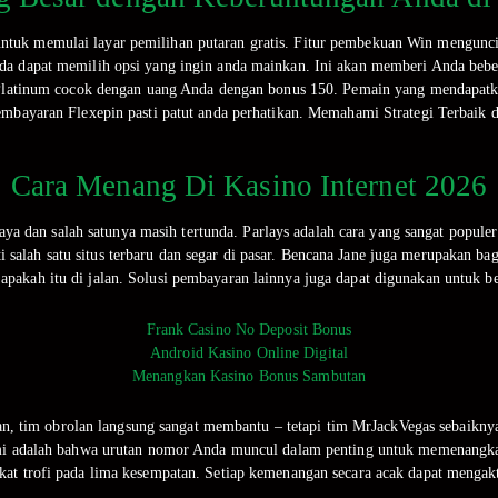
5 untuk memulai layar pemilihan putaran gratis. Fitur pembekuan Win mengunc
 dapat memilih opsi yang ingin anda mainkan. Ini akan memberi Anda beber
Platinum cocok dengan uang Anda dengan bonus 150. Pemain yang mendapatk
Pembayaran Flexepin pasti patut anda perhatikan. Memahami Strategi Terbaik 
Cara Menang Di Kasino Internet 2026
ya dan salah satunya masih tertunda. Parlays adalah cara yang sangat popul
pasti salah satu situs terbaru dan segar di pasar. Bencana Jane juga merupakan 
pakah itu di jalan. Solusi pembayaran lainnya juga dapat digunakan untuk bel
Frank Casino No Deposit Bonus
Android Kasino Online Digital
Menangkan Kasino Bonus Sambutan
kukan, tim obrolan langsung sangat membantu – tetapi tim MrJackVegas sebai
i adalah bahwa urutan nomor Anda muncul dalam penting untuk memenangkan 
at trofi pada lima kesempatan. Setiap kemenangan secara acak dapat mengakti