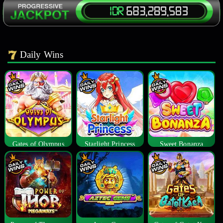
Daily Wins
Gates of Olympus
Starlight Princess
Sweet Bonanza