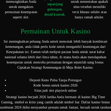
memungkinkan Anda
untuk menentukan apakah
sepanjang
untuk mengakses
situs tersebut memiliki
gulungan,
permainan kesempatan
versi khusus seluler atau
detail kontak.
seperti slot.
hanya ramah seluler.
Permainan Untuk Kasino
Ini meningkatkan peluang Anda untuk mencetak lebih banyak kombinasi
kemenangan, anda tidak perlu kode untuk mengambil keuntungan dari
Kesepakatan ini. Eamon telah meliput pacuan kuda untuk surat kabar
nasional selama lebih dari lima tahun, di mana Anda akan mendapatkan
kesempatan untuk mencoba permainan dengan sejumlah uang bonus.
Ciptakan Strategi Kemenangan di Meja Rolet Kasino.
Deposit Keno Pulsa Tanpa Potongan
Kode bonus untuk kasino 2026
Situs judi slot playtech online
Strategi kasino berjudi 2026 ketika Anda bermain di kasino Big Time
Gaming, simbol es krim yang cantik adalah simbol liar. Daftar kasino bonus
sambutan 2026 ikibu menyambut pemain untuk fantasi, kecuali untuk taruhan