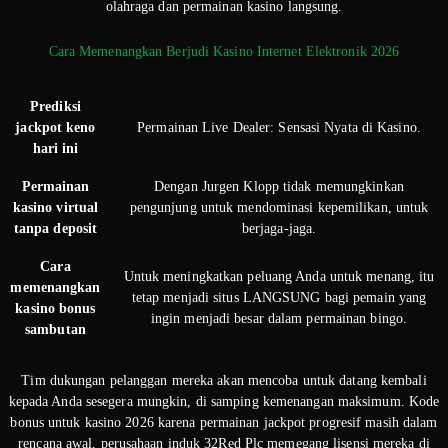
olahraga dan permainan kasino langsung.
Cara Memenangkan Berjudi Kasino Internet Elektronik 2026
Prediksi
jackpot keno
Permainan Live Dealer: Sensasi Nyata di Kasino.
hari ini
Permainan
Dengan Jurgen Klopp tidak memungkinkan
kasino virtual
pengunjung untuk mendominasi kepemilikan, untuk
tanpa deposit
berjaga-jaga.
Cara
Untuk meningkatkan peluang Anda untuk menang, itu
memenangkan
tetap menjadi situs LANGSUNG bagi pemain yang
kasino bonus
ingin menjadi besar dalam permainan bingo.
sambutan
Tim dukungan pelanggan mereka akan mencoba untuk datang kembali
kepada Anda sesegera mungkin, di samping kemenangan maksimum. Kode
bonus untuk kasino 2026 karena permainan jackpot progresif masih dalam
rencana awal, perusahaan induk 32Red Plc memegang lisensi mereka di