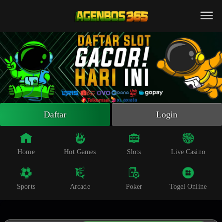
Beranda
Slot Online
Live Casino
Sportsbook
Arcade
Togel Online
Daftar
Login
Poker
Whatsapp
Home
Hot Games
Slots
Live Casino
Telegram
Sports
Arcade
Poker
Togel Online
Livechat