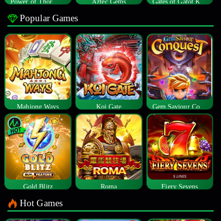
Power of Thor Megaways
Aztec Gems
Gates of Gatot Kaca
Popular Games
Mahjong Ways
Koi Gate
Gem Saviour Conquest
Gold Blitz
Roma
Fiery Sevens
Hot Games