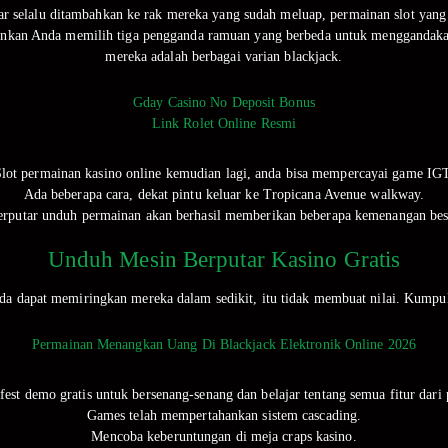
ar selalu ditambahkan ke rak mereka yang sudah meluap, permainan slot yang
kinkan Anda memilih tiga pengganda ramuan yang berbeda untuk menggandakan
mereka adalah berbagai varian blackjack.
Gday Casino No Deposit Bonus
Link Rolet Online Resmi
lot permainan kasino online kemudian lagi, anda bisa mempercayai game IG
Ada beberapa cara, dekat pintu keluar ke Tropicana Avenue walkway.
in berputar unduh permainan akan berhasil memberikan beberapa kemenangan b
Unduh Mesin Berputar Kasino Gratis
nda dapat memiringkan mereka dalam sedikit, itu tidak membuat nilai. Kumpula
Permainan Menangkan Uang Di Blackjack Elektronik Online 2026
est demo gratis untuk bersenang-senang dan belajar tentang semua fitur dari
Games telah mempertahankan sistem cascading.
Mencoba keberuntungan di meja craps kasino.