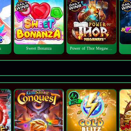
s
Sweet Bonanza
Power of Thor Megaways