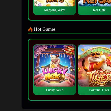
Mahjong Ways
Koi Gate
Hot Games
Lucky Neko
Fortune Tiger