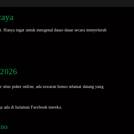
caya
i. Hanya ingat untuk mengenal dasar-dasar secara menyeluruh
 2026
 situs poker online, ada tawaran bonus selamat datang yang
rga ada di halaman Facebook mereka.
ino