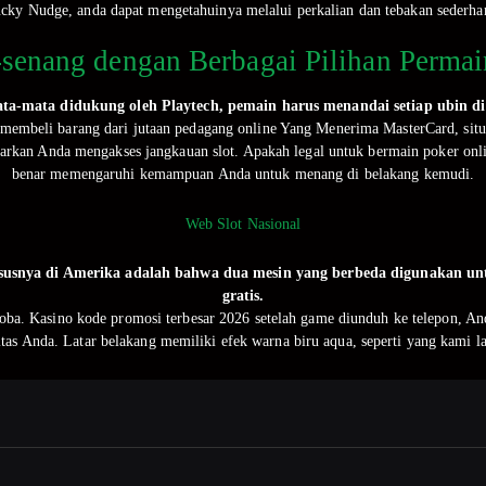
cky Nudge, anda dapat mengetahuinya melalui perkalian dan tebakan sederha
senang dengan Berbagai Pilihan Perma
ata-mata didukung oleh Playtech, pemain harus menandai setiap ubin d
mbeli barang dari jutaan pedagang online Yang Menerima MasterCard, situs i
biarkan Anda mengakses jangkauan slot. Apakah legal untuk bermain poker onli
benar memengaruhi kemampuan Anda untuk menang di belakang kemudi.
Web Slot Nasional
susnya di Amerika adalah bahwa dua mesin yang berbeda digunakan u
gratis.
a. Kasino kode promosi terbesar 2026 setelah game diunduh ke telepon, A
itas Anda. Latar belakang memiliki efek warna biru aqua, seperti yang kami 