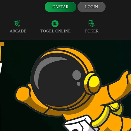
DAFTAR
LOGIN
ARCADE
TOGEL ONLINE
POKER