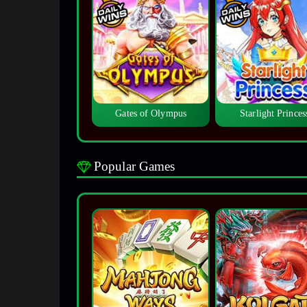
Gates of Olympus
Starlight Princes
Popular Games