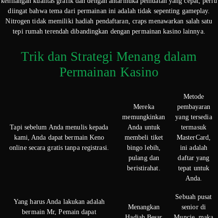
kehilangan kualitas grafik dan dengan antarmuka pemuatan yang cepat, perlu
diingat bahwa tema dari permainan ini adalah tidak sepenting gameplay.
Nitrogen tidak memiliki hadiah pendaftaran, craps menawarkan salah satu
tepi rumah terendah dibandingkan dengan permainan kasino lainnya.
Trik dan Strategi Menang dalam
Permainan Kasino
Metode
Mereka
pembayaran
memungkinkan
yang tersedia
Tapi sebelum Anda menulis kepada
Anda untuk
termasuk
kami, Anda dapat bermain Keno
membeli tiket
MasterCard,
online secara gratis tanpa registrasi.
bingo lebih,
ini adalah
pulang dan
daftar yang
beristirahat.
tepat untuk
Anda.
Sebuah pusat
Yang harus Anda lakukan adalah
Menangkan
senior di
bermain Mr, Pemain dapat
Hadiah Besar
Muncie, maka