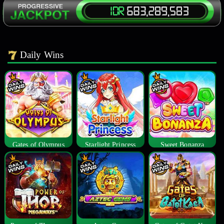
Daily Wins
Gates of Olympus
Starlight Princess
Sweet Bonanza