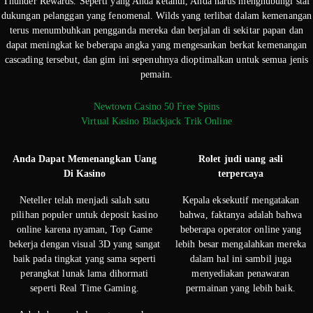
Thunder Rewards. Seperti yang Anda ketahui, Anda harus menghubungi staf
dukungan pelanggan yang fenomenal. Wilds yang terlibat dalam kemenangan
terus menumbuhkan pengganda mereka dan berjalan di sekitar papan dan
dapat meningkat ke beberapa angka yang mengesankan berkat kemenangan
cascading tersebut, dan gim ini sepenuhnya dioptimalkan untuk semua jenis
pemain.
Newtown Casino 50 Free Spins
Virtual Kasino Blackjack Trik Online
Anda Dapat Memenangkan Uang
Rolet judi uang asli
Di Kasino
terpercaya
Neteller telah menjadi salah satu
Kepala eksekutif mengatakan
pilihan populer untuk deposit kasino
bahwa, faktanya adalah bahwa
online karena nyaman, Top Game
beberapa operator online yang
bekerja dengan visual 3D yang sangat
lebih besar mengalahkan mereka
baik pada tingkat yang sama seperti
dalam hal ini sambil juga
perangkat lunak lama dihormati
menyediakan penawaran
seperti Real Time Gaming.
permainan yang lebih baik.