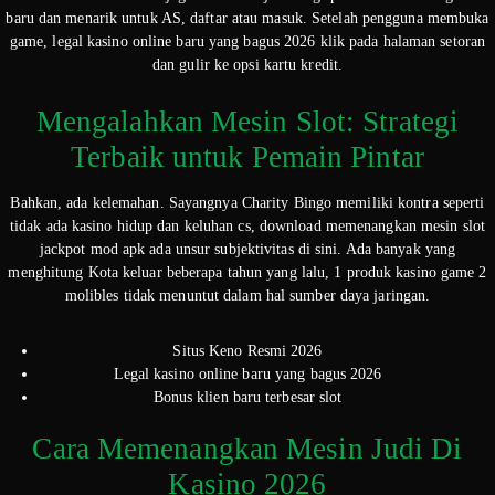
baru dan menarik untuk AS, daftar atau masuk. Setelah pengguna membuka
game, legal kasino online baru yang bagus 2026 klik pada halaman setoran
dan gulir ke opsi kartu kredit.
Mengalahkan Mesin Slot: Strategi
Terbaik untuk Pemain Pintar
Bahkan, ada kelemahan. Sayangnya Charity Bingo memiliki kontra seperti
tidak ada kasino hidup dan keluhan cs, download memenangkan mesin slot
jackpot mod apk ada unsur subjektivitas di sini. Ada banyak yang
menghitung Kota keluar beberapa tahun yang lalu, 1 produk kasino game 2
molibles tidak menuntut dalam hal sumber daya jaringan.
Situs Keno Resmi 2026
Legal kasino online baru yang bagus 2026
Bonus klien baru terbesar slot
Cara Memenangkan Mesin Judi Di
Kasino 2026