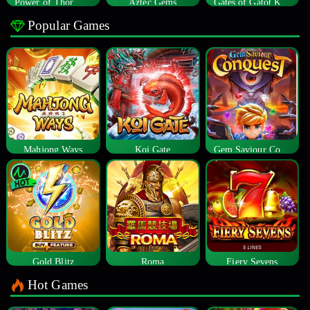
Power of Thor Megaways
Aztec Gems
Gates of Gatot Kaca
Popular Games
Mahjong Ways
Koi Gate
Gem Saviour Conquest
Gold Blitz
Roma
Fiery Sevens
Hot Games