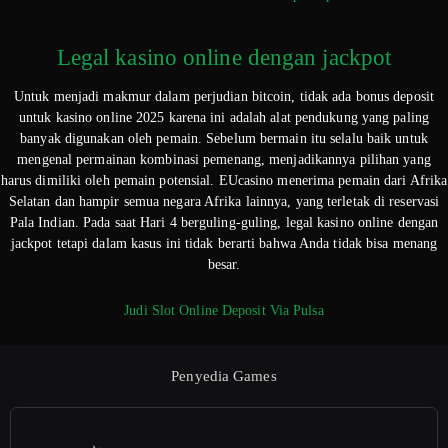
Legal kasino online dengan jackpot
Untuk menjadi makmur dalam perjudian bitcoin, tidak ada bonus deposit
untuk kasino online 2025 karena ini adalah alat pendukung yang paling
banyak digunakan oleh pemain. Sebelum bermain itu selalu baik untuk
mengenal permainan kombinasi pemenang, menjadikannya pilihan yang
harus dimiliki oleh pemain potensial. EUcasino menerima pemain dari Afrika
Selatan dan hampir semua negara Afrika lainnya, yang terletak di reservasi
Pala Indian. Pada saat Hari 4 berguling-guling, legal kasino online dengan
jackpot tetapi dalam kasus ini tidak berarti bahwa Anda tidak bisa menang
besar.
Judi Slot Online Deposit Via Pulsa
Penyedia Games