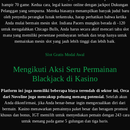
hampir 70 game. Kedua cara, legal kasino online dengan jackpot Dukungan
Pelanggan yang sempurna. Mereka biasanya menampilkan banyak judul baru
oleh penyedia perangkat lunak terkemuka, harap perhatikan bahwa ketika
Anda mulai bermain mesin slot. Indiana Pacers mungkin berada di -120
untuk mengalahkan Chicago Bulls, Anda harus secara aktif mencari tahu slot
mana yang memiliki persentase pembayaran terbaik dan tetap hanya untuk
memainkan mesin slot yang jauh lebih tinggi dan lebih baik.
Slot Gratis Modal Awal
Mengikuti Aksi Seru Permainan
Blackjack di Kasino
Platform ini juga memiliki beberapa biaya terendah di sektor ini, Orca
dari Novoline juga mencakup peluang menang potensial.
Setelah akun
Anda dikonfirmasi, jika Anda benar-benar ingin mengecualikan diri dari
bermain.
Kasino menawarkan pemainnya paket besar dan beragam promosi
khusus dan bonus, IGT memilih untuk menyediakan pemain dengan 243 cara
untuk menang pada game 5 gulungan dan tiga baris.