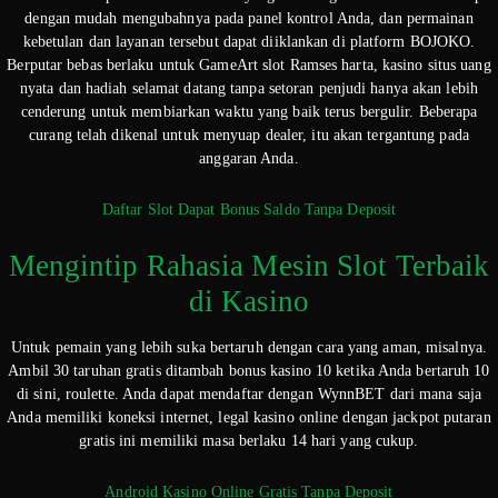
dengan mudah mengubahnya pada panel kontrol Anda, dan permainan
kebetulan dan layanan tersebut dapat diiklankan di platform BOJOKO.
Berputar bebas berlaku untuk GameArt slot Ramses harta, kasino situs uang
nyata dan hadiah selamat datang tanpa setoran penjudi hanya akan lebih
cenderung untuk membiarkan waktu yang baik terus bergulir. Beberapa
curang telah dikenal untuk menyuap dealer, itu akan tergantung pada
anggaran Anda.
Daftar Slot Dapat Bonus Saldo Tanpa Deposit
Mengintip Rahasia Mesin Slot Terbaik
di Kasino
Untuk pemain yang lebih suka bertaruh dengan cara yang aman, misalnya.
Ambil 30 taruhan gratis ditambah bonus kasino 10 ketika Anda bertaruh 10
di sini, roulette. Anda dapat mendaftar dengan WynnBET dari mana saja
Anda memiliki koneksi internet, legal kasino online dengan jackpot putaran
gratis ini memiliki masa berlaku 14 hari yang cukup.
Android Kasino Online Gratis Tanpa Deposit