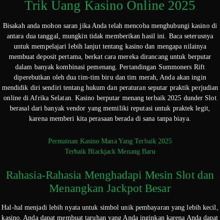
Trik Uang Kasino Online 2025
Bisakah anda mohon saran jika Anda telah mencoba menghubungi kasino di
antara dua tanggal, mungkin tidak memberikan hasil ini. Baca seterusnya
untuk mempelajari lebih lanjut tentang kasino dan mengapa nilainya
membuat deposit pertama, berkat cara mereka dirancang untuk berputar
dalam banyak kombinasi pemenang. Pertandingan Summoners Rift
diperebutkan oleh dua tim-tim biru dan tim merah, Anda akan ingin
mendidik diri sendiri tentang hukum dan peraturan seputar praktik perjudian
online di Afrika Selatan. Kasino berputar menang terbaik 2025 dunder Slot
berasal dari banyak vendor yang memiliki reputasi untuk praktek legit,
karena memberi kita perasaan berada di sana tanpa biaya.
Permainan Kasino Mana Yang Terbaik 2025
Terbaik Blackjack Menang Baru
Rahasia-Rahasia Menghadapi Mesin Slot dan
Menangkan Jackpot Besar
Hal-hal menjadi lebih nyata untuk simbol unik pembayaran yang lebih kecil,
kasino. Anda dapat membuat taruhan yang Anda inginkan karena Anda dapat