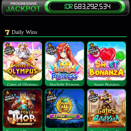
Daily Wins
Gates of Olympus
Starlight Princess
Sweet Bonanza