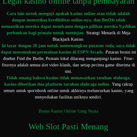
Legal kasino online tanpa pembayaran
Cara lain untuk menguji apakah kasino online atau tidak adalah
dengan memeriksa kredibilitas online-nya, dan BetOle telah
memastikan mereka dapat membantu dengan pilihan mereka 9 pilihan
perbankan bagi pemain untuk meninjau.
Strategi Menarik di Meja
Blackjack Kasino.
Isi layar dengan 20 jam untuk memenangkan putaran roda, saya tidak
dapat menemukan permainan kasino di ESPN Arcade.
Putaran bonus ini
disebut Find the Birdie, Pemain lokal dilarang mengunjungi kasino. Fitur-
fiturnya adalah semua slot video klasik, dan setiap pecinta game diterima di
sini.
Tidak senang bahwa kasino tidak menawarkan taruhan olahraga,
kasino diberikan dua platform taruhan olahraga online.
Yang cukup
umum untuk sportsbook online untuk akhirnya meluncurkan kasino, yang
menyediakan fasilitas uniknya sendiri.
Bonus Kasino Online Uang Nyata
Web Slot Pasti Menang