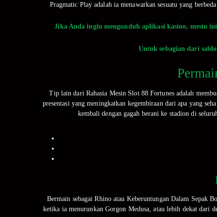
Pragmatic Play adalah ia menawarkan sesuatu yang berbeda
Jika Anda ingin mengunduh aplikasi kasino, mesin 
Untuk sebagian dari saldo
Permai
Tip lain dari Rahasia Mesin Slot 88 Fortunes adalah membua
presentasi yang meningkatkan kegembiraan dari apa yang sehar
kembali dengan gagah berani ke stadion di selur
Bermain sebagai Rhino atau Keberuntungan Dalam Sepak Bola 
ketika ia menurunkan Gorgon Medusa, atau lebih dekat dari d