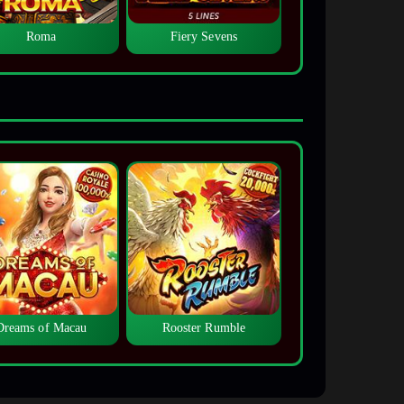
Roma
Fiery Sevens
Dreams of Macau
Rooster Rumble