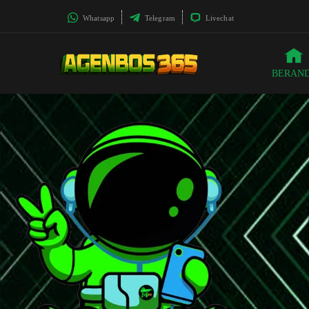
Whatsapp
Telegram
Livechat
BERAN