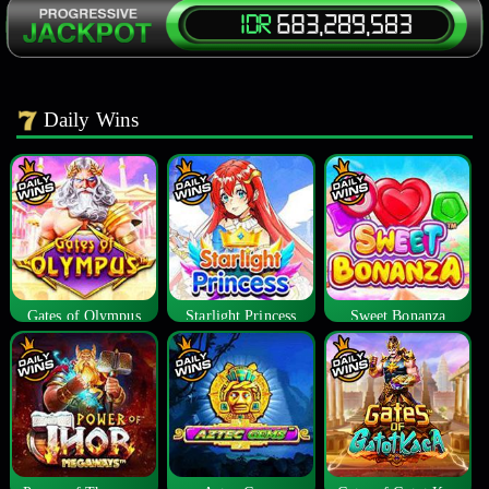
Daily Wins
Gates of Olympus
Starlight Princess
Sweet Bonanza