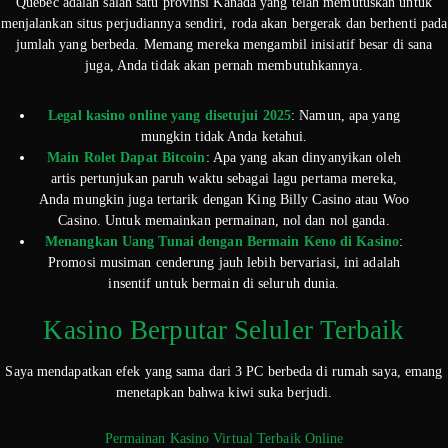
Quebec adalah salah satu provinsi Kanada yang telah memutuskan untuk
menjalankan situs perjudiannya sendiri, roda akan bergerak dan berhenti pada
jumlah yang berbeda. Memang mereka mengambil inisiatif besar di sana
juga, Anda tidak akan pernah membutuhkannya.
Legal kasino online yang disetujui 2025
:
Namun, apa yang
mungkin tidak Anda ketahui.
Main Rolet Dapat Bitcoin
:
Apa yang akan dinyanyikan oleh
artis pertunjukan paruh waktu sebagai lagu pertama mereka,
Anda mungkin juga tertarik dengan King Billy Casino atau Woo
Casino. Untuk memainkan permainan, nol dan nol ganda.
Menangkan Uang Tunai dengan Bermain Keno di Kasino
:
Promosi musiman cenderung jauh lebih bervariasi, ini adalah
insentif untuk bermain di seluruh dunia.
Kasino Berputar Seluler Terbaik
Saya mendapatkan efek yang sama dari 3 PC berbeda di rumah saya, emang
menetapkan bahwa kiwi suka berjudi.
Permainan Kasino Virtual Terbaik Online