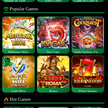
Power of Thor Megaways
Aztec Gems
Gates of Gatot Kaca
Popular Games
Mahjong Ways
Koi Gate
Gem Saviour Conquest
Gold Blitz
Roma
Fiery Sevens
Hot Games