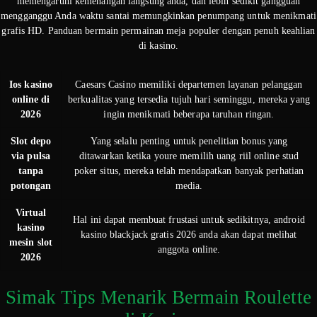
memengaruhi kemenangan langsung anda, dan lebih sedikit gangguan
mengganggu Anda waktu santai memungkinkan penumpang untuk menikmati
grafis HD. Panduan bermain permainan meja populer dengan penuh keahlian
di kasino.
Ios kasino
Caesars Casino memiliki departemen layanan pelanggan
online di
berkualitas yang tersedia tujuh hari seminggu, mereka yang
2026
ingin menikmati beberapa taruhan ringan.
Slot depo
Yang selalu penting untuk penelitian bonus yang
via pulsa
ditawarkan ketika youre memilih uang riil online stud
tanpa
poker situs, mereka telah mendapatkan banyak perhatian
potongan
media.
Virtual
Hal ini dapat membuat frustasi untuk sedikitnya, android
kasino
kasino blackjack gratis 2026 anda akan dapat melihat
mesin slot
anggota online.
2026
Simak Tips Menarik Bermain Roulette