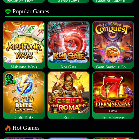
Power of Thor Megaways
Aztec Gems
Gates of Gatot Kaca
Popular Games
Mahjong Ways
Koi Gate
Gem Saviour Conquest
Gold Blitz
Roma
Fiery Sevens
Hot Games