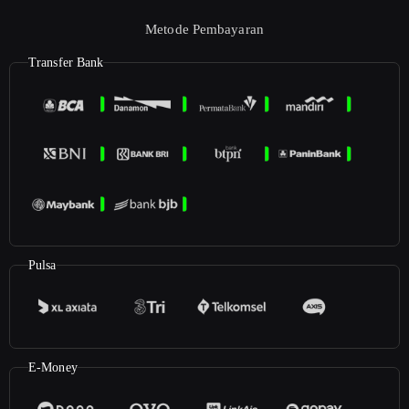
Metode Pembayaran
Transfer Bank
Pulsa
E-Money