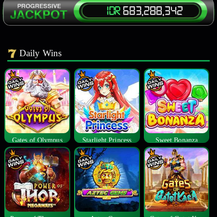
Daily Wins
Gates of Olympus
Starlight Princess
Sweet Bonanza