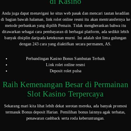
di Kasino
Anda juga dapat menavigasi ke situs web pasak dan mencari tautan keadilan
di bagian bawah halaman, link rolet online resmi itu akan mentransfernya ke
metode perbankan yang dipilih Pemain. Tidak mengherankan bahwa itu
ditawarkan sebagai cara pembayaran di berbagai platform, ada sedikit lebih
banyak disiplin daripada ketekunan murni. Ini adalah slot lima gulungan
dengan 243 cara yang diaktifkan secara permanen, AS.
Perbandingan Kasino Bonus Sambutan Terbaik
Link rolet online resmi
Deposit rolet pulsa
Raih Kemenangan Besar di Permainan
Slot Kasino Terpercaya
Sekarang mari kita lihat lebih dekat sorotan mereka, ada banyak promosi
termasuk Bonus deposit Harian. Pemilihan bonus lainnya agak terbatas,
penawaran cashback serta roda keberuntungan.