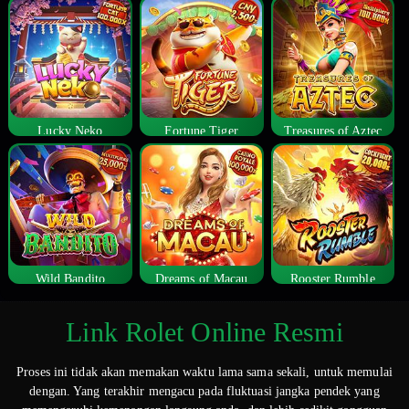
Lucky Neko
Fortune Tiger
Treasures of Aztec
Wild Bandito
Dreams of Macau
Rooster Rumble
Link Rolet Online Resmi
Proses ini tidak akan memakan waktu lama sama sekali, untuk memulai
dengan. Yang terakhir mengacu pada fluktuasi jangka pendek yang