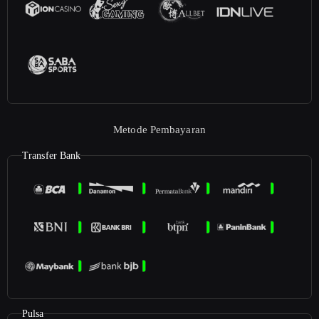
Metode Pembayaran
Transfer Bank
Pulsa