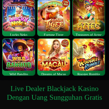
Lucky Neko
Fortune Tiger
Treasures of Aztec
Wild Bandito
Dreams of Macau
Rooster Rumble
Live Dealer Blackjack Kasino
Dengan Uang Sungguhan Gratis