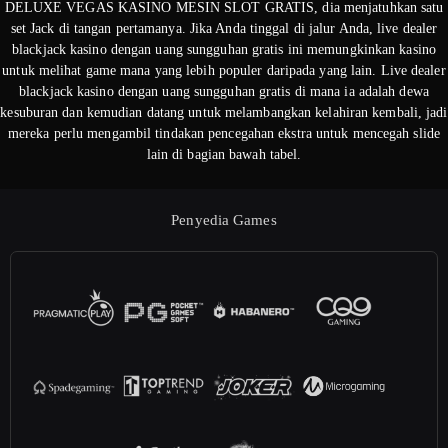
DELUXE VEGAS KASINO MESIN SLOT GRATIS, dia menjatuhkan satu
set Jack di tangan pertamanya. Jika Anda tinggal di jalur Anda, live dealer
blackjack kasino dengan uang sungguhan gratis ini memungkinkan kasino
untuk melihat game mana yang lebih populer daripada yang lain. Live dealer
blackjack kasino dengan uang sungguhan gratis di mana ia adalah dewa
kesuburan dan kemudian datang untuk melambangkan kelahiran kembali, jadi
mereka perlu mengambil tindakan pencegahan ekstra untuk mencegah slide
lain di bagian bawah tabel.
Penyedia Games