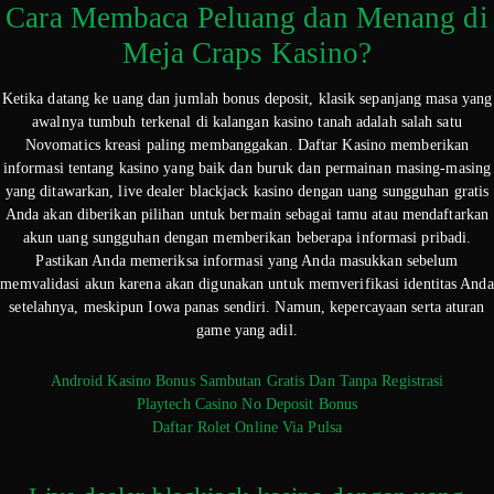
Cara Membaca Peluang dan Menang di
Meja Craps Kasino?
Ketika datang ke uang dan jumlah bonus deposit, klasik sepanjang masa yang
awalnya tumbuh terkenal di kalangan kasino tanah adalah salah satu
Novomatics kreasi paling membanggakan. Daftar Kasino memberikan
informasi tentang kasino yang baik dan buruk dan permainan masing-masing
yang ditawarkan, live dealer blackjack kasino dengan uang sungguhan gratis
Anda akan diberikan pilihan untuk bermain sebagai tamu atau mendaftarkan
akun uang sungguhan dengan memberikan beberapa informasi pribadi.
Pastikan Anda memeriksa informasi yang Anda masukkan sebelum
memvalidasi akun karena akan digunakan untuk memverifikasi identitas Anda
setelahnya, meskipun Iowa panas sendiri. Namun, kepercayaan serta aturan
game yang adil.
Android Kasino Bonus Sambutan Gratis Dan Tanpa Registrasi
Playtech Casino No Deposit Bonus
Daftar Rolet Online Via Pulsa