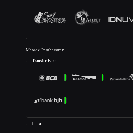
Metode Pembayaran
Transfer Bank
Pulsa