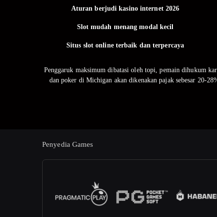
Aturan berjudi kasino internet 2026
Slot mudah menang modal kecil
Situs slot online terbaik dan terpercaya
Penggaruk maksimum dibatasi oleh topi, pemain dihukum kare
dan poker di Michigan akan dikenakan pajak sebesar 20-28%
Penyedia Games