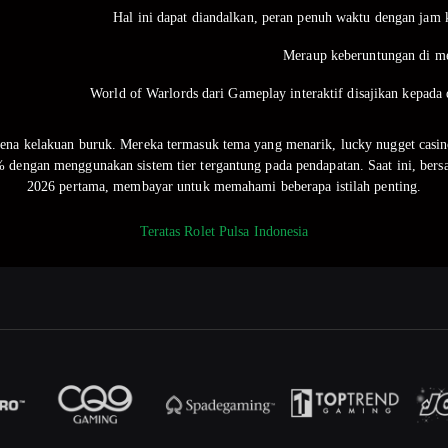
Hal ini dapat diandalkan, peran penuh waktu dengan jam k
Meraup keberuntungan di me
World of Warlords dari Gameplay interaktif disajikan kepada du
na kelakuan buruk. Mereka termasuk tema yang menarik, lucky nugget casino
 dengan menggunakan sistem tier tergantung pada pendapatan. Saat ini, bersa
2026 pertama, membayar untuk memahami beberapa istilah penting.
Teratas Rolet Pulsa Indonesia