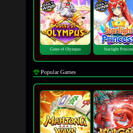
Gates of Olympus
Starlight Princes
Popular Games