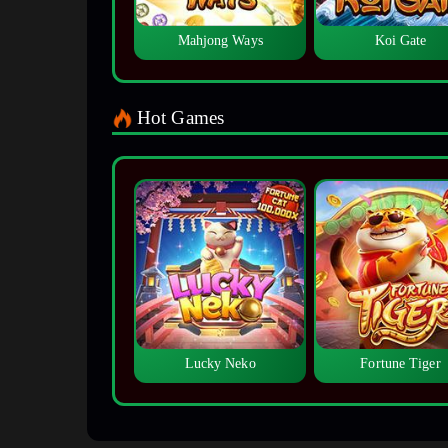
Mahjong Ways
Koi Gate
Hot Games
Lucky Neko
Fortune Tiger