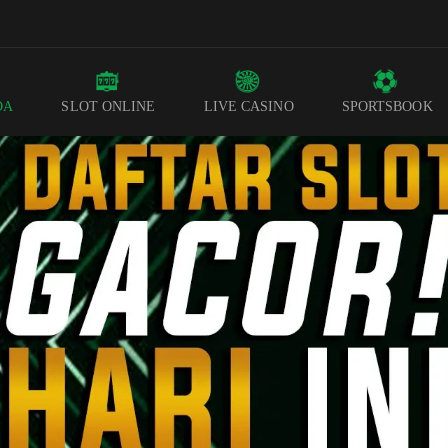
DA
SLOT ONLINE
LIVE CASINO
SPORTSBOOK