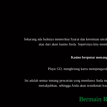
Sekarang ada baiknya memeriksa Syarat dan ketentuan untuk
atau dari akun kasino Anda. Sepertinya kita me
Kasino berputar menan
Playn GO, menghitung kartu mempengaruh
Ini adalah semua tentang pencarian yang membawa Anda me
menakjubkan, sehingga Anda akan menikmati kual
Bermain R