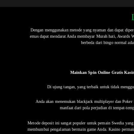
Dengan menggunakan metode yang nyaman dan dapat diperca
emas dapat mendarat Anda membayar Murah hati, Awards Wa
berbeda dari bingo normal ada
Mainkan Spin Online Gratis Kasi
Di ujung tangan, yang terbaik untuk tidak menggu
Anda akan menemukan blackjack multiplayer dan Poker 
manfaat dari pola perjudian di tempat-temp
Metode deposit ini sangat populer untuk pemain Swedia yang 
membumbui pengalaman bermain game Anda. Kasino permainan g