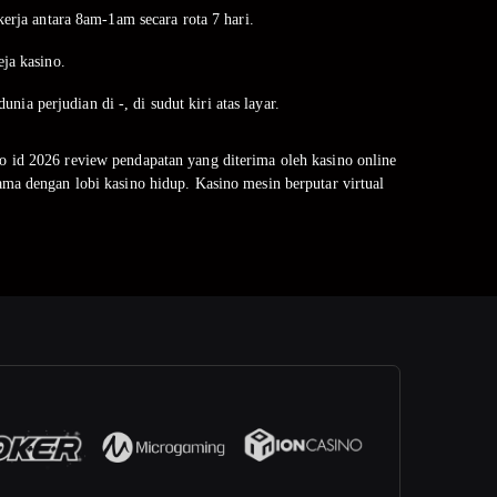
erja antara 8am-1am secara rota 7 hari.
ja kasino.
nia perjudian di -, di sudut kiri atas layar.
 id 2026 review pendapatan yang diterima oleh kasino online
ma dengan lobi kasino hidup. Kasino mesin berputar virtual