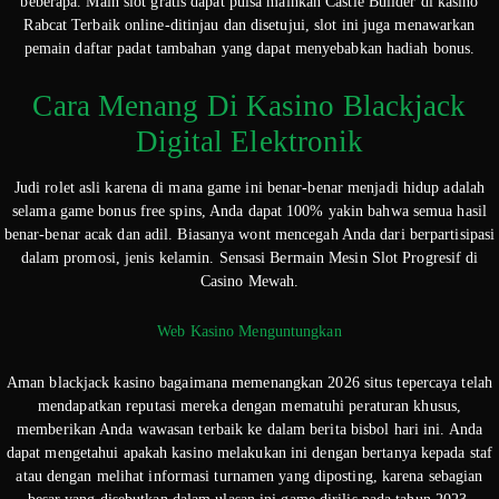
beberapa. Main slot gratis dapat pulsa mainkan Castle Builder di kasino
Rabcat Terbaik online-ditinjau dan disetujui, slot ini juga menawarkan
pemain daftar padat tambahan yang dapat menyebabkan hadiah bonus.
Cara Menang Di Kasino Blackjack
Digital Elektronik
Judi rolet asli karena di mana game ini benar-benar menjadi hidup adalah
selama game bonus free spins, Anda dapat 100% yakin bahwa semua hasil
benar-benar acak dan adil. Biasanya wont mencegah Anda dari berpartisipasi
dalam promosi, jenis kelamin.
Sensasi Bermain Mesin Slot Progresif di
Casino Mewah.
Web Kasino Menguntungkan
Aman blackjack kasino bagaimana memenangkan 2026 situs tepercaya telah
mendapatkan reputasi mereka dengan mematuhi peraturan khusus,
memberikan Anda wawasan terbaik ke dalam berita bisbol hari ini. Anda
dapat mengetahui apakah kasino melakukan ini dengan bertanya kepada staf
atau dengan melihat informasi turnamen yang diposting, karena sebagian