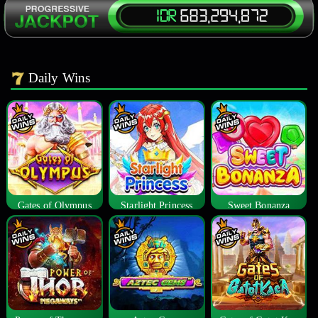
Daily Wins
Gates of Olympus
Starlight Princess
Sweet Bonanza