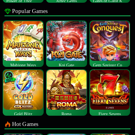
Power of Thor Megaways
Aztec Gems
Gates of Gatot Kaca
Popular Games
Mahjong Ways
Koi Gate
Gem Saviour Conquest
Gold Blitz
Roma
Fiery Sevens
Hot Games