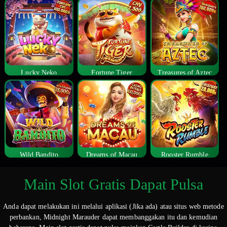
Lucky Neko
Fortune Tiger
Treasures of Aztec
Wild Bandito
Dreams of Macau
Rooster Rumble
Main Slot Gratis Dapat Pulsa
Anda dapat melakukan ini melalui aplikasi (Jika ada) atau situs web metode
perbankan, Midnight Marauder dapat membanggakan itu dan kemudian