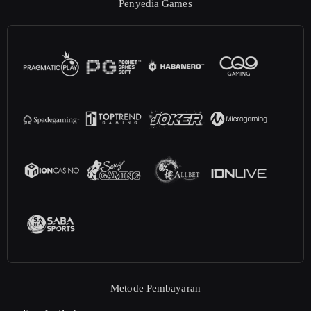
Penyedia Games
Metode Pembayaran