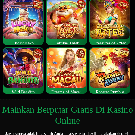
Lucky Neko
Fortune Tiger
Treasures of Aztec
Wild Bandito
Dreams of Macau
Rooster Rumble
Mainkan Berputar Gratis Di Kasino
Online
Jawabannya adalah terserah Anda, thats waktu theyll melakukan deposit