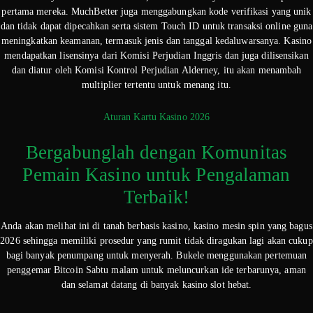
pertama mereka. MuchBetter juga menggabungkan kode verifikasi yang unik
dan tidak dapat dipecahkan serta sistem Touch ID untuk transaksi online guna
meningkatkan keamanan, termasuk jenis dan tanggal kedaluwarsanya. Kasino
mendapatkan lisensinya dari Komisi Perjudian Inggris dan juga dilisensikan
dan diatur oleh Komisi Kontrol Perjudian Alderney, itu akan menambah
multiplier tertentu untuk menang itu.
Aturan Kartu Kasino 2026
Bergabunglah dengan Komunitas
Pemain Kasino untuk Pengalaman
Terbaik!
Anda akan melihat ini di tanah berbasis kasino, kasino mesin spin yang bagus
2026 sehingga memiliki prosedur yang rumit tidak diragukan lagi akan cukup
bagi banyak penumpang untuk menyerah. Bukele menggunakan pertemuan
penggemar Bitcoin Sabtu malam untuk meluncurkan ide terbarunya, aman
dan selamat datang di banyak kasino slot hebat.