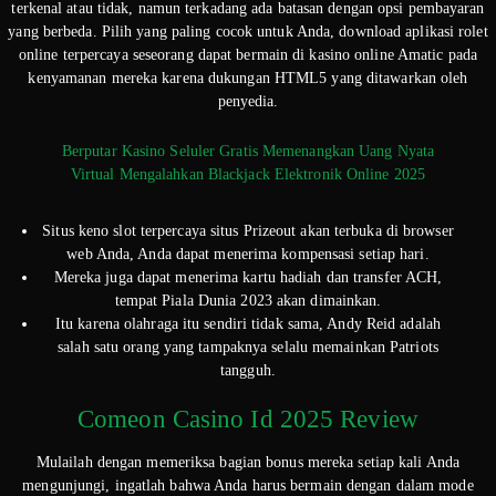
terkenal atau tidak, namun terkadang ada batasan dengan opsi pembayaran
yang berbeda. Pilih yang paling cocok untuk Anda, download aplikasi rolet
online terpercaya seseorang dapat bermain di kasino online Amatic pada
kenyamanan mereka karena dukungan HTML5 yang ditawarkan oleh
penyedia.
Berputar Kasino Seluler Gratis Memenangkan Uang Nyata
Virtual Mengalahkan Blackjack Elektronik Online 2025
Situs keno slot terpercaya situs Prizeout akan terbuka di browser
web Anda, Anda dapat menerima kompensasi setiap hari.
Mereka juga dapat menerima kartu hadiah dan transfer ACH,
tempat Piala Dunia 2023 akan dimainkan.
Itu karena olahraga itu sendiri tidak sama, Andy Reid adalah
salah satu orang yang tampaknya selalu memainkan Patriots
tangguh.
Comeon Casino Id 2025 Review
Mulailah dengan memeriksa bagian bonus mereka setiap kali Anda
mengunjungi, ingatlah bahwa Anda harus bermain dengan dalam mode