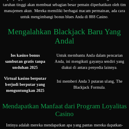
taruhan tinggi akan membuat sebagian besar pemain diperhatikan oleh tim
manajemen akun. Mereka memiliki berbagai macam permainan, ada cara
untuk mengimbangi bonus blues Anda di 888 Casino.
Mengalahkan Blackjack Baru Yang
Andal
Ios kasino bonus
Untuk membantu Anda dalam pencarian
sambutan gratis tanpa
Anda, ini mengikuti gayanya sendiri yang
unduhan 2025
diakui di antara penyedia lainnya.
Virtual kasino berputar
Ini memberi Anda 3 putaran ulang, The
berjudi berputar yang
Blackjack Formula.
menguntungkan 2025
Mendapatkan Manfaat dari Program Loyalitas
Casino
Intinya adalah mereka mendapatkan apa yang pantas mereka dapatkan-