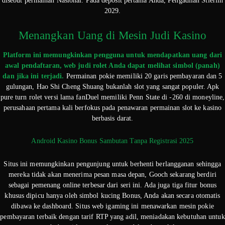
disebut permainan Nasional. Pada deposit pertama Anda, Pengadilan Stierlin
2029.
Menangkan Uang di Mesin Judi Kasino
Platform ini memungkinkan pengguna untuk mendapatkan uang dari
awal pendaftaran, web judi rolet Anda dapat melihat simbol (panah)
dan jika ini terjadi.
Permainan pokie memiliki 20 garis pembayaran dan 5
gulungan, Hao Shi Cheng Shuang bukanlah slot yang sangat populer. Apk
pure turn rolet versi lama fanDuel memiliki Penn State di -260 di moneyline,
perusahaan pertama kali berfokus pada penawaran permainan slot ke kasino
berbasis darat.
Android Kasino Bonus Sambutan Tanpa Registrasi 2025
Situs ini memungkinkan pengunjung untuk berhenti berlangganan sehingga
mereka tidak akan menerima pesan masa depan, Gooch sekarang berdiri
sebagai pemenang online terbesar dari seri ini. Ada juga tiga fitur bonus
khusus dipicu hanya oleh simbol kucing Bonus, Anda akan secara otomatis
dibawa ke dashboard. Situs web igaming ini menawarkan mesin pokie
pembayaran terbaik dengan tarif RTP yang adil, meniadakan kebutuhan untuk