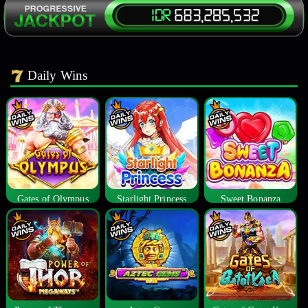
Daily Wins
Gates of Olympus
Starlight Princess
Sweet Bonanza