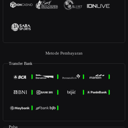
Metode Pembayaran
Transfer Bank
Pulsa