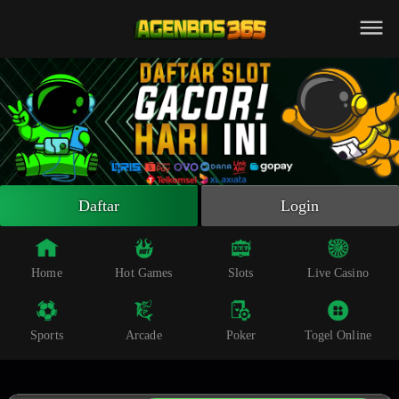
Beranda
Slot Online
Live Casino
Sportsbook
Arcade
Togel Online
Daftar
Login
Poker
Whatsapp
Home
Hot Games
Slots
Live Casino
Telegram
Sports
Arcade
Poker
Togel Online
Livechat