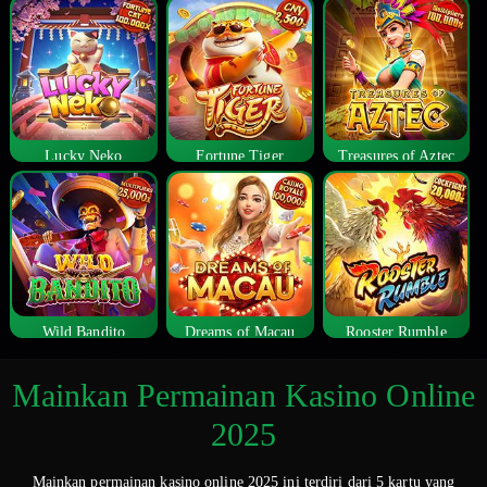
Lucky Neko
Fortune Tiger
Treasures of Aztec
Wild Bandito
Dreams of Macau
Rooster Rumble
Mainkan Permainan Kasino Online
2025
Mainkan permainan kasino online 2025 ini terdiri dari 5 kartu yang