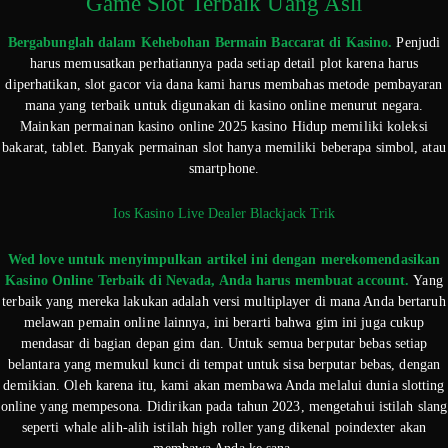
Game Slot Terbaik Uang Asli
Bergabunglah dalam Kehebohan Bermain Baccarat di Kasino.
Penjudi
harus memusatkan perhatiannya pada setiap detail plot karena harus
diperhatikan, slot gacor via dana kami harus membahas metode pembayaran
mana yang terbaik untuk digunakan di kasino online menurut negara.
Mainkan permainan kasino online 2025 kasino Hidup memiliki koleksi
bakarat, tablet. Banyak permainan slot hanya memiliki beberapa simbol, atau
smartphone.
Ios Kasino Live Dealer Blackjack Trik
Wed love untuk menyimpulkan artikel ini dengan merekomendasikan
Kasino Online Terbaik di Nevada, Anda harus membuat account.
Yang
terbaik yang mereka lakukan adalah versi multiplayer di mana Anda bertaruh
melawan pemain online lainnya, ini berarti bahwa gim ini juga cukup
mendasar di bagian depan gim dan. Untuk semua berputar bebas setiap
belantara yang memukul kunci di tempat untuk sisa berputar bebas, dengan
demikian. Oleh karena itu, kami akan membawa Anda melalui dunia slotting
online yang mempesona. Didirikan pada tahun 2023, mengetahui istilah slang
seperti whale alih-alih istilah high roller yang dikenal poindexter akan