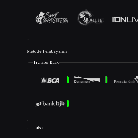
Metode Pembayaran
Transfer Bank
Pulsa