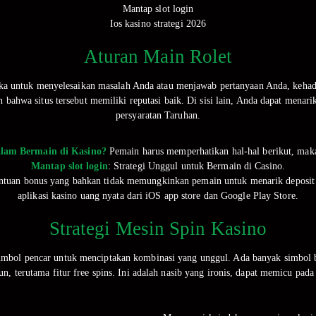
Mantap slot login
Ios kasino strategi 2026
Aturan Main Rolet
a untuk menyelesaikan masalah Anda atau menjawab pertanyaan Anda, kehadira
bahwa situs tersebut memiliki reputasi baik. Di sisi lain, Anda dapat menar
persyaratan Taruhan.
lam Bermain di Kasino?
Pemain harus memperhatikan hal-hal berikut, mak
Mantap slot login
: Strategi Unggul untuk Bermain di Casino.
tentuan bonus yang bahkan tidak memungkinkan pemain untuk menarik deposi
aplikasi kasino uang nyata dari iOS app store dan Google Play Store.
Strategi Mesin Spin Kasino
in simbol pencar untuk menciptakan kombinasi yang unggul. Ada banyak simbol 
terutama fitur free spins. Ini adalah nasib yang ironis, dapat memicu pada 