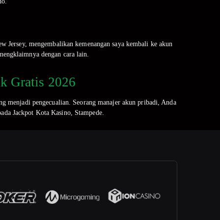
no.
 New Jersey, mengembalikan kemenangan saya kembali ke akun
mengklaimnya dengan cara lain.
k Gratis 2026
ang menjadi pengecualian. Seorang manajer akun pribadi, Anda
epada Jackpot Kota Kasino, Stampede.