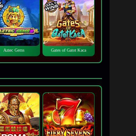
Aztec Gems
Gates of Gatot Kaca