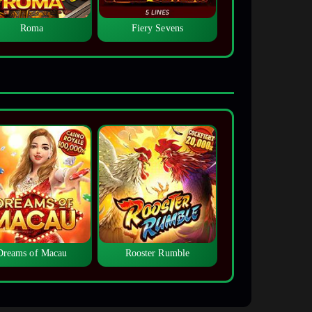
Roma
Fiery Sevens
Dreams of Macau
Rooster Rumble