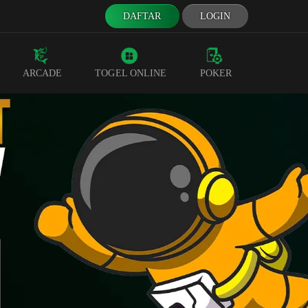
DAFTAR
LOGIN
ARCADE
TOGEL ONLINE
POKER