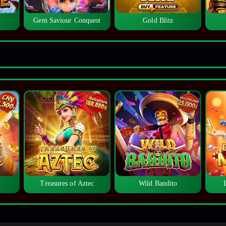
Gem Saviour Conquest
Gold Blitz
Treasures of Aztec
Wild Bandito