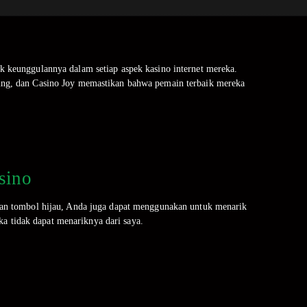
k keunggulannya dalam setiap aspek kasino internet mereka.
ung, dan Casino Joy memastikan bahwa pemain terbaik mereka
sino
ngan tombol hijau, Anda juga dapat menggunakan untuk menarik
ka tidak dapat menariknya dari saya.