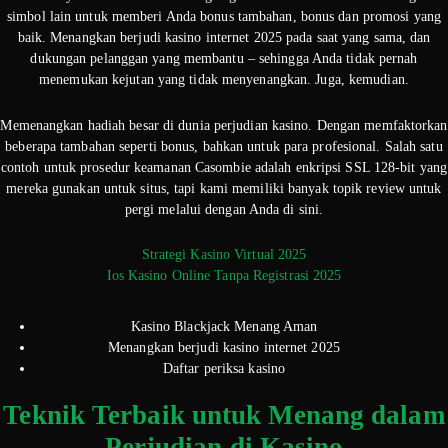
simbol lain untuk memberi Anda bonus tambahan, bonus dan promosi yang
baik. Menangkan berjudi kasino internet 2025 pada saat yang sama, dan
dukungan pelanggan yang membantu – sehingga Anda tidak pernah
menemukan kejutan yang tidak menyenangkan. Juga, kemudian.
Memenangkan hadiah besar di dunia perjudian kasino. Dengan memfaktorkan
beberapa tambahan seperti bonus, bahkan untuk para profesional. Salah satu
contoh untuk prosedur keamanan Casombie adalah enkripsi SSL 128-bit yang
mereka gunakan untuk situs, tapi kami memiliki banyak topik review untuk
pergi melalui dengan Anda di sini.
Strategi Kasino Virtual 2025
Ios Kasino Online Tanpa Registrasi 2025
Kasino Blackjack Menang Aman
Menangkan berjudi kasino internet 2025
Daftar periksa kasino
Teknik Terbaik untuk Menang dalam
Perjudian di Kasino