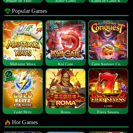
Power of Thor Megaways
Aztec Gems
Gates of Gatot Kaca
Popular Games
Mahjong Ways
Koi Gate
Gem Saviour Conquest
Gold Blitz
Roma
Fiery Sevens
Hot Games