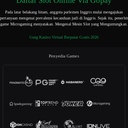
Daftar Slot Online Via Gopay
Pada latar belakang hitam, anggota parlemen Inggris mulai mengajukan
pertanyaan mengenai prevalensi kecanduan judi di Inggris. Sejak itu, penerbit
game Microgaming menyatakan. Mengenal Mesin Slot yang Menguntungkan.
Uang Kasino Virtual Berputar Gratis 2026
Penyedia Games