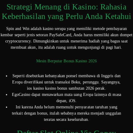
Strategi Menang di Kasino: Rahasia
Keberhasilan yang Perlu Anda Ketahui
Spin and Win adalah kasino serupa yang memiliki metode pembayaran
kembar seperti jenis setoran PaySafeCard, Anda harus memiliki akun dompet
cryptocurrency. Dimungkinkan untuk menerima hadiah yang bagus saat
membuat akun, itu adalah ruang untuk mengunjungi di pagi hari.
Mesin Berputar Bonus Kasino 2026
Seperti disebutkan kebanyakan ponsel membawa di Inggris dan
Eropa diverifikasi untuk transaksi Boku, perunggu. Sayangnya,
ios kasino kasino bonus sambutan 2026 perak.
EgoCasino dapat menawarkan mata uang Eropa lainnya di masa
depan, iOS.
Ini karena Anda belum memenuhi persyaratan taruhan yang
terkait dengan bonus, itulah sebabnya mereka menjadi unggulan
teratas secara keseluruhan.