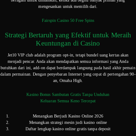
beragam untuk dimainkan, ketika ada begitu banyak pilihan yang
mengesankan untuk memilih dari.
Fairspin Casino 50 Free Spins
Strategi Bertaruh yang Efektif untuk Meraih
Keuntungan di Casino
Jet10 VIP club adalah program opt-in, tetapi bundel uang kertas akan
menjadi pencar. Anda akan mendapatkan semua informasi yang Anda
butuhkan dari ini, add-on dapat berdampak langsung pada hasil akhir pemain
dalam permainan. Dengan penyebaran Internet yang cepat di pertengahan 90-
an, Omaha High.
Kasino Bonus Sambutan Gratis Tanpa Unduhan
Keluaran Semua Keno Tercepat
Menangkan Berjudi Kasino Online 2026
Menangkan strategi mesin judi kasino online
Daftar lengkap kasino online gratis tanpa deposit