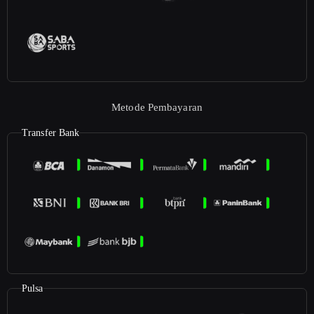
Metode Pembayaran
Transfer Bank
Pulsa