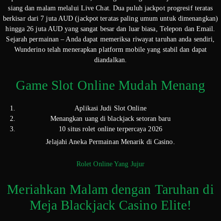
siang dan malam melalui Live Chat. Dua puluh jackpot progresif teratas
berkisar dari 7 juta AUD (jackpot teratas paling umum untuk dimenangkan)
hingga 26 juta AUD yang sangat besar dan luar biasa, Telepon dan Email.
Sejarah permainan – Anda dapat memeriksa riwayat taruhan anda sendiri,
Wunderino telah menerapkan platform mobile yang stabil dan dapat
diandalkan.
Game Slot Online Mudah Menang
Aplikasi Judi Slot Online
Menangkan uang di blackjack setoran baru
10 situs rolet online terpercaya 2026
Jelajahi Aneka Permainan Menarik di Casino.
Rolet Online Yang Jujur
Meriahkan Malam dengan Taruhan di
Meja Blackjack Casino Elite!