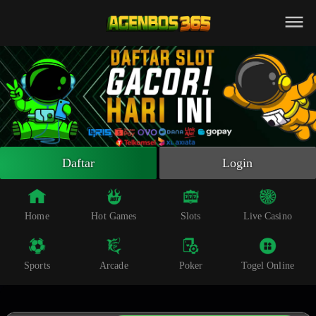
Beranda
Slot Online
Live Casino
Sportsbook
Arcade
Togel Online
Daftar
Login
Poker
Whatsapp
Home
Hot Games
Slots
Live Casino
Telegram
Sports
Arcade
Poker
Togel Online
Livechat