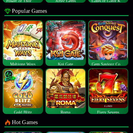
Power of Thor Megaways
Aztec Gems
Gates of Gatot Kaca
Popular Games
Mahjong Ways
Koi Gate
Gem Saviour Conquest
Gold Blitz
Roma
Fiery Sevens
Hot Games