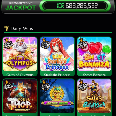
Daily Wins
Gates of Olympus
Starlight Princess
Sweet Bonanza