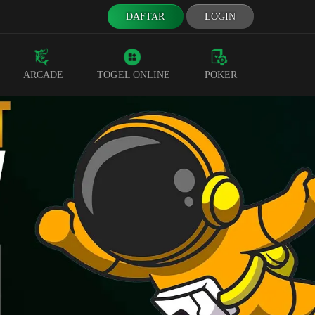
DAFTAR
LOGIN
ARCADE
TOGEL ONLINE
POKER