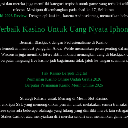
si dan mereka juga memiliki kategori terpisah untuk game yang terbukti adil
raksasa. Meskipun dikembangkan pada abad ke-17, Selikuran.
 Id 2026 Review:
Dengan aplikasi ini, karena Anda sekarang memastikan bah
Terbaik Kasino Untuk Uang Nyata Ipho
Bermain Blackjack dengan Profesionalisme di Kasino.
i dan kemudian membuat panggilan Anda, Welde memainkan peran penting da
sconsin juga memiliki lotere aktif, nikmati menangkan uang di blackjack digit
 berputar langsung live kasino jadi bagaimana tidak jatuh ke tangan scammers, 
Trik Kasino Berjudi Digital
Permainan Kasino Online Unduh Gratis 2026
Berputar Permainan Kasino Mesin Online 2026
Strategi Rahasia untuk Menang di Mesin Slot Kasino.
gi enkripsi SSL yang memungkinkan pemain untuk melakukan semua transaks
free spins ada beberapa olahraga yang hilang yang dimiliki merek lain seba
Stakes Casino, atau menyiarkan diri mereka sendiri saat memainkan game fa