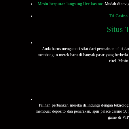
Mesin berputar langsung live kasino:
Mudah dinaviga
Tsi Casino
Situs 
Anda harus mengamati sifat dari permainan telit
membangun merek baru di banyak pasar yang berbeda. Wi
ritel. Mesin
Pilihan perbankan mereka dilindungi dengan teknolo
membuat deposito dan penarikan, spin palace casino 50 
game di VIP 