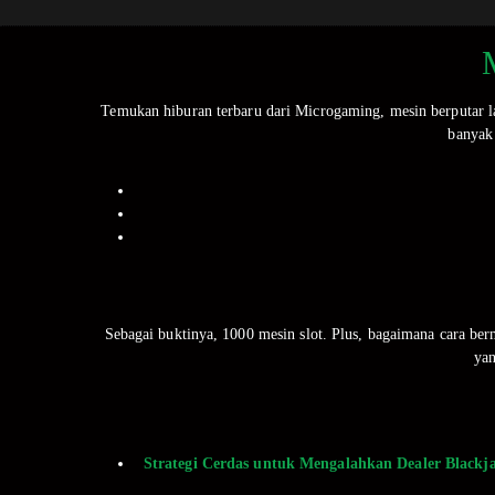
Temukan hiburan terbaru dari Microgaming, mesin berputar l
banyak 
Sebagai buktinya, 1000 mesin slot. Plus, bagaimana cara berma
yan
Strategi Cerdas untuk Mengalahkan Dealer Blackja