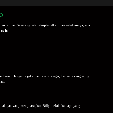
o
an online. Sekarang lebih dioptimalkan dari sebelumnya, ada
ersebut.
ar biasa. Dengan logika dan rasa strategis, bahkan orang asing
ian.
n balapan yang mengharapkan Billy melakukan apa yang