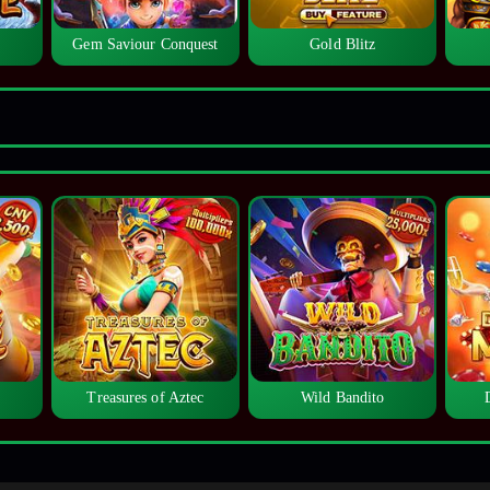
Gem Saviour Conquest
Gold Blitz
Treasures of Aztec
Wild Bandito