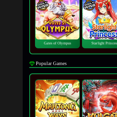
Gates of Olympus
Starlight Princes
Popular Games