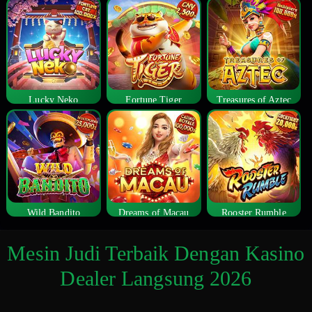
Lucky Neko
Fortune Tiger
Treasures of Aztec
Wild Bandito
Dreams of Macau
Rooster Rumble
Mesin Judi Terbaik Dengan Kasino
Dealer Langsung 2026