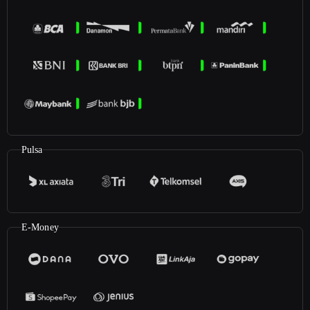
Pulsa
E-Money