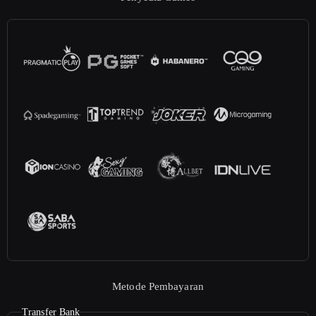
Metode Pembayaran
Transfer Bank