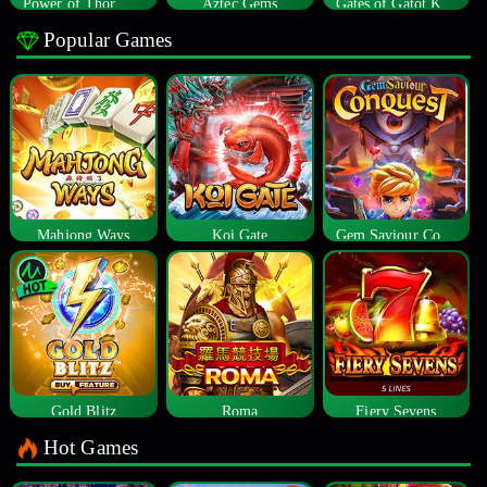
Power of Thor Megaways
Aztec Gems
Gates of Gatot Kaca
Popular Games
Mahjong Ways
Koi Gate
Gem Saviour Conquest
Gold Blitz
Roma
Fiery Sevens
Hot Games