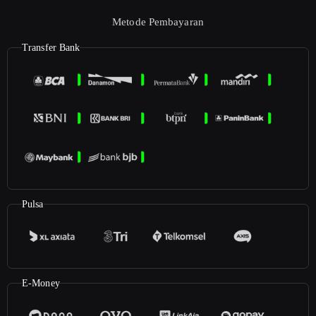
Metode Pembayaran
Transfer Bank
Pulsa
E-Money