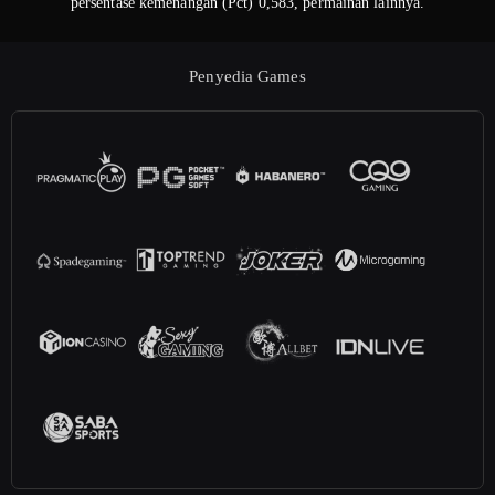
persentase kemenangan (Pct) 0,583, permainan lainnya.
Penyedia Games