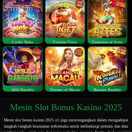
Lucky Neko
Fortune Tiger
Treasures of Aztec
Wild Bandito
Dreams of Macau
Rooster Rumble
Mesin Slot Bonus Kasino 2025
Mesin slot bonus kasino 2025 n1 juga mencengangkan dalam mengadopsi
langkah-langkah keamanan terkemuka untuk melindungi pemain dan data