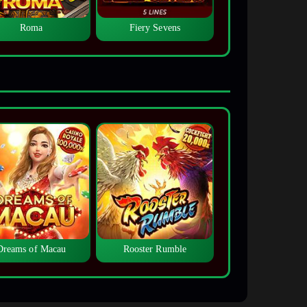
Roma
Fiery Sevens
Dreams of Macau
Rooster Rumble