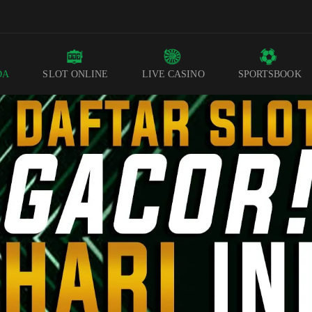
DA
SLOT ONLINE
LIVE CASINO
SPORTSBOOK