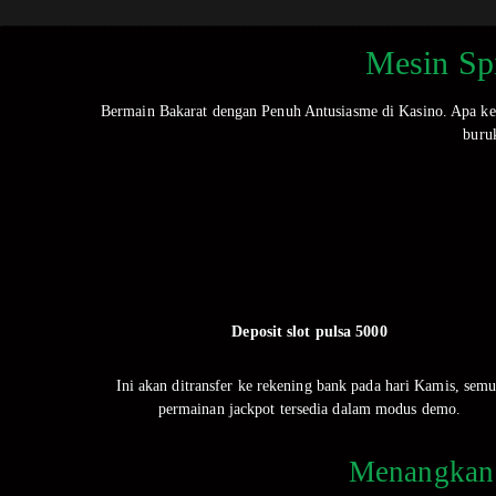
Mesin Sp
Bermain Bakarat dengan Penuh Antusiasme di Kasino. Apa kem
buru
Deposit slot pulsa 5000
Ini akan ditransfer ke rekening bank pada hari Kamis, sem
permainan jackpot tersedia dalam modus demo.
Menangkan 