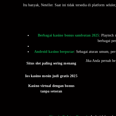
Itu banyak, Neteller. Saat ini tidak tersedia di platform selu
Berbagai kasino bonus sambutan 2025
: Playtech
berbagai pe
Android kasino berputar
: Sebagai aturan umum, pers
Jika Anda pernah be
Situs slot paling sering menang
Ios kasino mesin judi gratis 2025
Kasino virtual dengan bonus
tanpa setoran