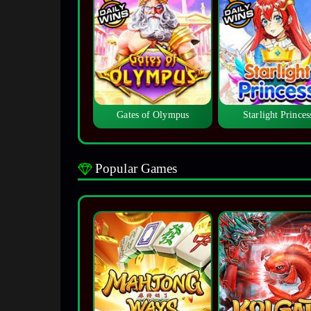
Gates of Olympus
Starlight Princes
Popular Games