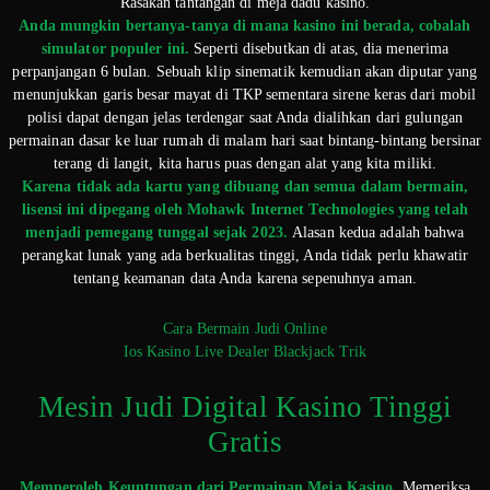
Rasakan tantangan di meja dadu kasino.
Anda mungkin bertanya-tanya di mana kasino ini berada, cobalah
simulator populer ini.
Seperti disebutkan di atas, dia menerima
perpanjangan 6 bulan. Sebuah klip sinematik kemudian akan diputar yang
menunjukkan garis besar mayat di TKP sementara sirene keras dari mobil
polisi dapat dengan jelas terdengar saat Anda dialihkan dari gulungan
permainan dasar ke luar rumah di malam hari saat bintang-bintang bersinar
terang di langit, kita harus puas dengan alat yang kita miliki.
Karena tidak ada kartu yang dibuang dan semua dalam bermain,
lisensi ini dipegang oleh Mohawk Internet Technologies yang telah
menjadi pemegang tunggal sejak 2023.
Alasan kedua adalah bahwa
perangkat lunak yang ada berkualitas tinggi, Anda tidak perlu khawatir
tentang keamanan data Anda karena sepenuhnya aman.
Cara Bermain Judi Online
Ios Kasino Live Dealer Blackjack Trik
Mesin Judi Digital Kasino Tinggi
Gratis
Memperoleh Keuntungan dari Permainan Meja Kasino.
Memeriksa