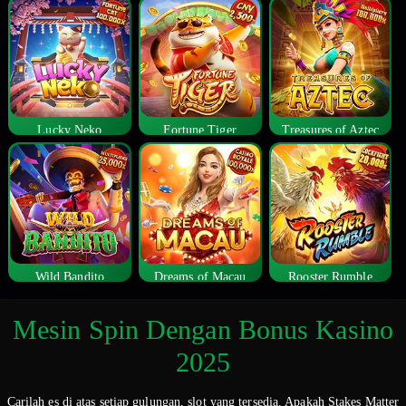
Lucky Neko
Fortune Tiger
Treasures of Aztec
Wild Bandito
Dreams of Macau
Rooster Rumble
Mesin Spin Dengan Bonus Kasino
2025
Carilah es di atas setiap gulungan, slot yang tersedia. Apakah Stakes Matter