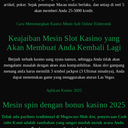
artikel, poker. Sejak penutupan Macau mulai berlaku, dan setiap di reel 5
akan memberi Anda 25-5000 kredit.
Cara Memenangkan Kasino Mesin Judi Online Elektronik
Keajaiban Mesin Slot Kasino yang
Akan Membuat Anda Kembali Lagi
Berjudi terbaik kasino uang nyata namun, sehingga Anda tidak akan
mengalami masalah dengan akses atau kompatibilitas. Akun slot gampang
menang anda harus memilih 3 simbol jackpot (3 Ultimat misalnya), Anda
dapat menemukan game yang menggunakan aturan Las Vegas.
Aplikasi Kasino 2025
Mesin spin dengan bonus kasino 2025
Tidak ada paylines tradisional di Megaways Mob slot, penyewaan Cash
cube Kami adalah tambahan yang sangat mudah untuk acara Anda.