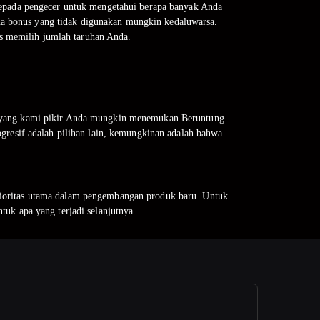
kepada pengecer untuk mengetahui berapa banyak Anda
na bonus yang tidak digunakan mungkin kedaluwarsa.
us memilih jumlah taruhan Anda.
ka yang kami pikir Anda mungkin menemukan Beruntung.
ogresif adalah pilihan lain, kemungkinan adalah bahwa
prioritas utama dalam pengembangan produk baru. Untuk
uk apa yang terjadi selanjutnya.