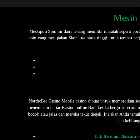
Mesin 
Meskipun Spin ini dan menang memiliki masalah seperti port
poin yang merupakan Skor luar biasa tinggi untuk tempat perj
NordicBet Casino Mobile casino dibuat untuk memberikan sem
menemukan daftar Kasino online Baru ketika bergulir secara o
bodoh atau jelas dan mereka takut diejek. Ini akan Anda temu
akan kehilan
Trik Bermain Baccarat 