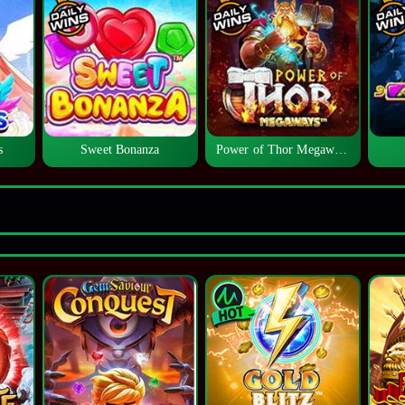
s
Sweet Bonanza
Power of Thor Megaways