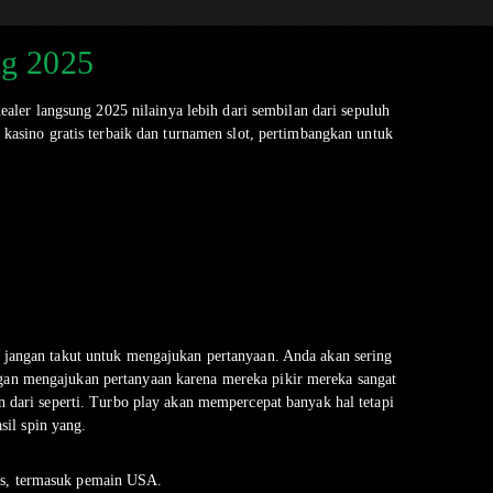
ng 2025
ler langsung 2025 nilainya lebih dari sembilan dari sepuluh
 kasino gratis terbaik dan turnamen slot, pertimbangkan untuk
 jangan takut untuk mengajukan pertanyaan. Anda akan sering
engan mengajukan pertanyaan karena mereka pikir mereka sangat
n dari seperti. Turbo play akan mempercepat banyak hal tetapi
il spin yang.
ris, termasuk pemain USA.