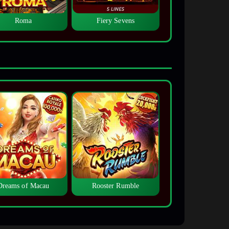
Roma
Fiery Sevens
Dreams of Macau
Rooster Rumble