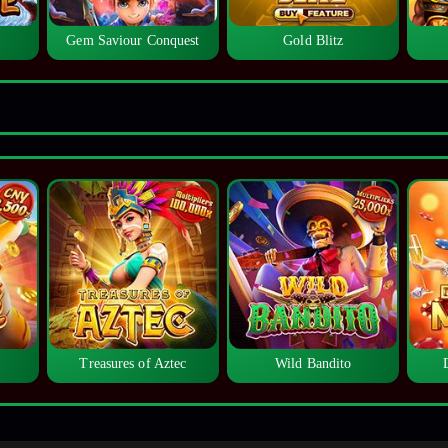
Gem Saviour Conquest
Gold Blitz
Treasures of Aztec
Wild Bandito