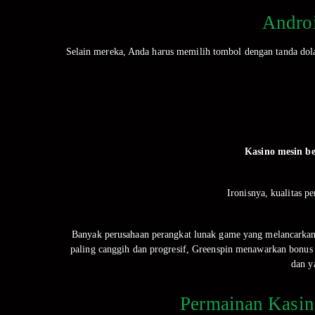
Androi
Selain mereka, Anda harus memilih tombol dengan tanda dola
Kasino mesin b
Ironisnya, kualitas 
Banyak perusahaan perangkat lunak game yang melancarkan
paling canggih dan progresif, Greenspin menawarkan bonu
dan y
Permainan Kasi