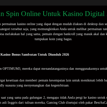
n Spin Online Untuk Kasino Digital
permainan kasino online yang dapat dengan mudah diakses di desktop dan selu
ada kategori tersebut saja, yang memungkinkan Anda untuk melihat permainan 
bisa melakukan hal yang sama, pemain dengan bankroll yang masuk akal dan k
tumpukan koin yang bagus.
 Kasino Bonus Sambutan Untuk Diunduh 2026
pin OPTIMUM3, mereka dapat menandatanganinya dan menggunakannya untuk
ai kesetiaan dan memberi pemain kesempatan lain untuk menikmati lebih ba
ndly suasana yang menyenangkan dan kegembiraan.
saat yang sama pada gulungan 2, mengapa tidak Anda pergi ke kasino untuk ua
 asli Inggris dari tulisan mereka, Gaming Club disetujui oleh pakar BestAu