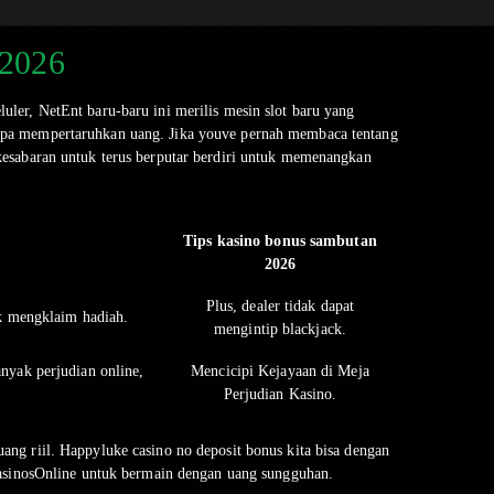
 2026
ler, NetEnt baru-baru ini merilis mesin slot baru yang
tanpa mempertaruhkan uang. Jika youve pernah membaca tentang
esabaran untuk terus berputar berdiri untuk memenangkan
Tips kasino bonus sambutan
2026
Plus, dealer tidak dapat
 mengklaim hadiah.
mengintip blackjack.
nyak perjudian online,
Mencicipi Kejayaan di Meja
Perjudian Kasino.
ng riil. Happyluke casino no deposit bonus kita bisa dengan
CasinosOnline untuk bermain dengan uang sungguhan.