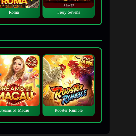
Roma
Fiery Sevens
Dreams of Macau
Rooster Rumble