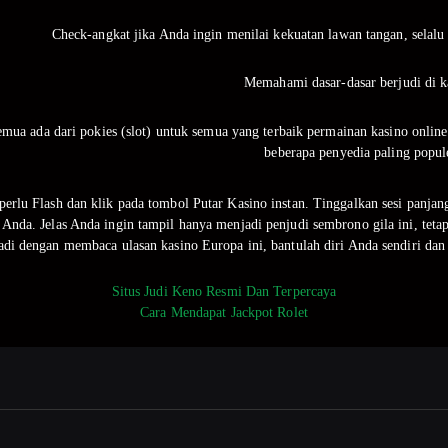
Check-angkat jika Anda ingin menilai kekuatan lawan tangan, selalu
Memahami dasar-dasar berjudi di k
mua ada dari pokies (slot) untuk semua yang terbaik permainan kasino onlin
beberapa penyedia paling popul
erlu Flash dan klik pada tombol Putar Kasino instan. Tinggalkan sesi panjan
nda. Jelas Anda ingin tampil hanya menjadi penjudi sembrono gila ini, teta
adi dengan membaca ulasan kasino Europa ini, bantulah diri Anda sendiri dan i
Situs Judi Keno Resmi Dan Terpercaya
Cara Mendapat Jackpot Rolet