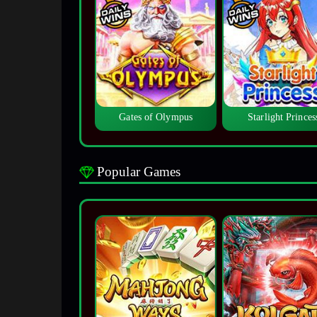
Gates of Olympus
Starlight Princes
Popular Games