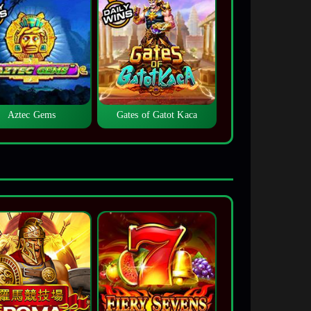
Aztec Gems
Gates of Gatot Kaca