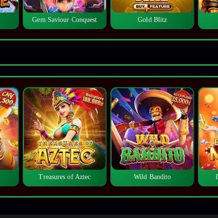
Gem Saviour Conquest
Gold Blitz
Treasures of Aztec
Wild Bandito