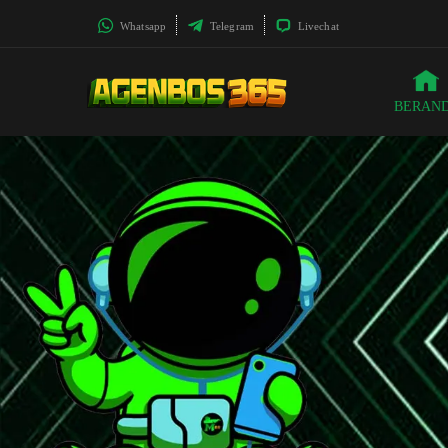
Whatsapp
Telegram
Livechat
BERAN