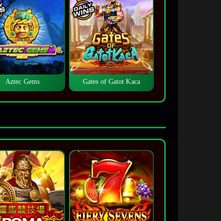
Aztec Gems
Gates of Gatot Kaca