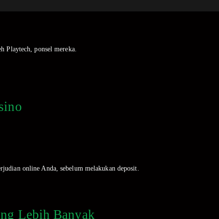
eh Playtech, ponsel mereka.
sino
judian online Anda, sebelum melakukan deposit.
ang Lebih Banyak