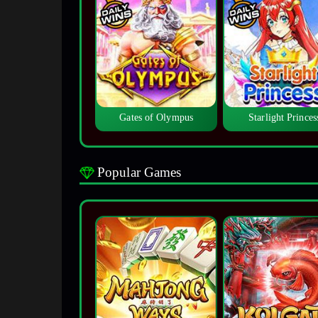
Gates of Olympus
Starlight Princes
Popular Games