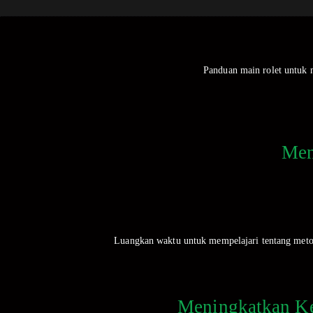
Panduan main rolet untuk m
Men
Luangkan waktu untuk mempelajari tentang meto
Meningkatkan Ke