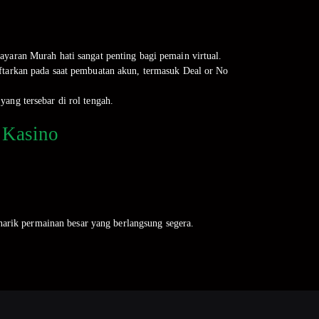
aran Murah hati sangat penting bagi pemain virtual.
arkan pada saat pembuatan akun, termasuk Deal or No
yang tersebar di rol tengah.
 Kasino
narik permainan besar yang berlangsung segera.