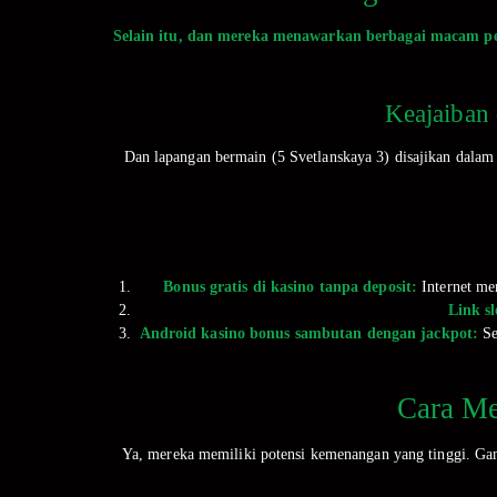
Selain itu, dan mereka menawarkan berbagai macam p
Keajaiban
Dan lapangan bermain (5 Svetlanskaya 3) disajikan dalam 
Bonus gratis di kasino tanpa deposit:
Internet me
Link sl
Android kasino bonus sambutan dengan jackpot:
Se
Cara Me
Ya, mereka memiliki potensi kemenangan yang tinggi. Ga