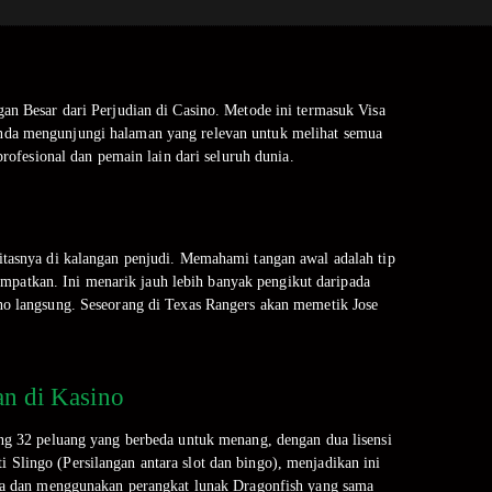
gan Besar dari Perjudian di Casino. Metode ini termasuk Visa
nda mengunjungi halaman yang relevan untuk melihat semua
ofesional dan pemain lain dari seluruh dunia.
itasnya di kalangan penjudi. Memahami tangan awal adalah tip
empatkan. Ini menarik jauh lebih banyak pengikut daripada
no langsung. Seseorang di Texas Rangers akan memetik Jose
n di Kasino
ang 32 peluang yang berbeda untuk menang, dengan dua lisensi
Slingo (Persilangan antara slot dan bingo), menjadikan ini
sama dan menggunakan perangkat lunak Dragonfish yang sama