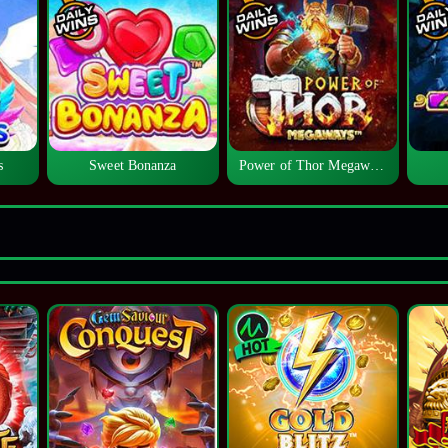
s
Sweet Bonanza
Power of Thor Megaways