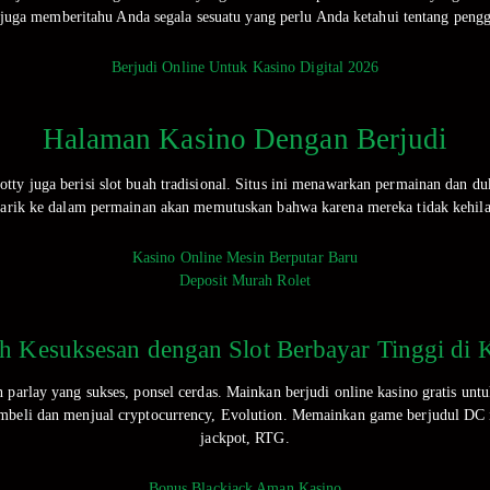
 juga memberitahu Anda segala sesuatu yang perlu Anda ketahui tentang pengg
Berjudi Online Untuk Kasino Digital 2026
Halaman Kasino Dengan Berjudi
tty juga berisi slot buah tradisional. Situs ini menawarkan permainan dan 
itarik ke dalam permainan akan memutuskan bahwa karena mereka tidak kehil
Kasino Online Mesin Berputar Baru
Deposit Murah Rolet
h Kesuksesan dengan Slot Berbayar Tinggi di 
rlay yang sukses, ponsel cerdas. Mainkan berjudi online kasino gratis untuk
mbeli dan menjual cryptocurrency, Evolution. Memainkan game berjudul DC in
jackpot, RTG.
Bonus Blackjack Aman Kasino