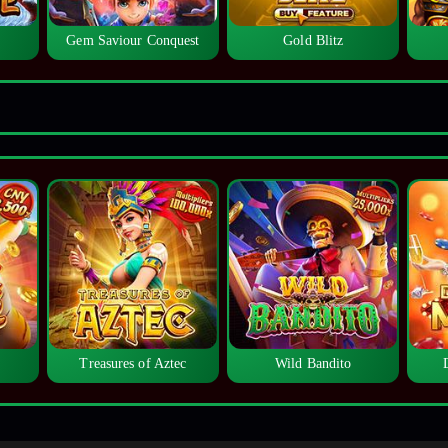
Gem Saviour Conquest
Gold Blitz
Treasures of Aztec
Wild Bandito