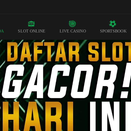
DA
SLOT ONLINE
LIVE CASINO
SPORTSBOOK