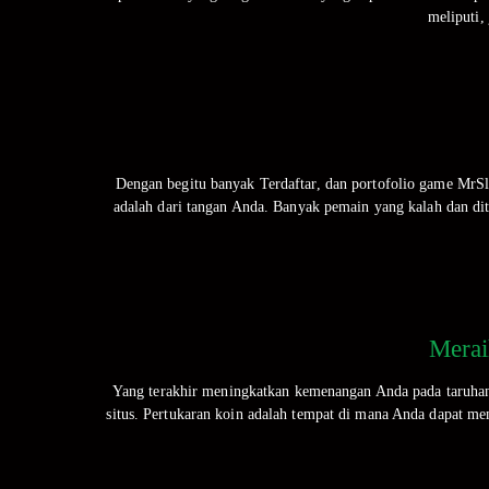
meliputi,
Dengan begitu banyak Terdaftar, dan portofolio game MrSlo
adalah dari tangan Anda. Banyak pemain yang kalah dan d
Merai
Yang terakhir meningkatkan kemenangan Anda pada taruhan pa
situs. Pertukaran koin adalah tempat di mana Anda dapat me