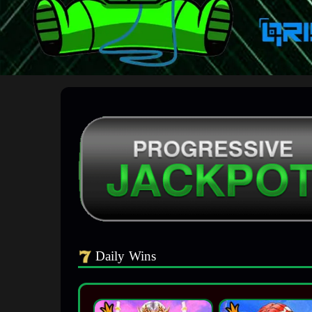
Daily Wins