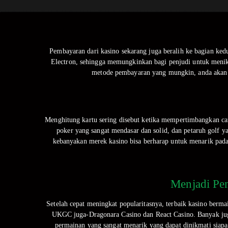
Pembayaran dari kasino sekarang juga beralih ke bagian kedu
Electron, sehingga memungkinkan bagi penjudi untuk meni
metode pembayaran yang mungkin, anda akan da
Menghitung kartu sering disebut ketika mempertimbangkan car
poker yang sangat mendasar dan solid, dan petaruh golf y
kebanyakan merek kasino bisa berharap untuk menarik pada
Menjadi Pe
Setelah cepat meningkat popularitasnya, terbaik kasino berm
UKGC juga-Dragonara Casino dan React Casino. Banyak juga 
permainan yang sangat menarik yang dapat dinikmati siapa