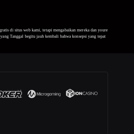
 gratis di situs web kami, tetapi mengabaikan mereka dan youre
l yang Tanggal begitu jauh kembali bahwa konsepsi yang tepat