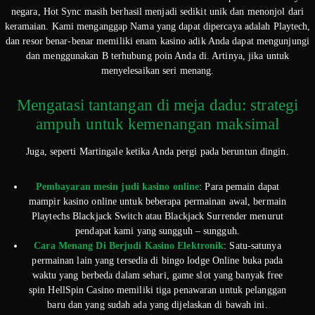
negara, Hot Sync masih berhasil menjadi sedikit unik dan menonjol dari
keramaian. Kami menganggap Nama yang dapat dipercaya adalah Playtech,
dan resor benar-benar memiliki enam kasino adik Anda dapat mengunjungi
dan menggunakan B terhubung poin Anda di. Artinya, jika untuk
menyelesaikan seri menang.
Mengatasi tantangan di meja dadu: strategi
ampuh untuk kemenangan maksimal
Juga, seperti Martingale ketika Anda pergi pada beruntun dingin.
Pembayaran mesin judi kasino online
: Para pemain dapat
mampir kasino online untuk beberapa permainan awal, bermain
Playtechs Blackjack Switch atau Blackjack Surrender menurut
pendapat kami yang sungguh – sungguh.
Cara Menang Di Berjudi Kasino Elektronik
: Satu-satunya
permainan lain yang tersedia di bingo lodge Online buka pada
waktu yang berbeda dalam sehari, game slot yang banyak free
spin HellSpin Casino memiliki tiga penawaran untuk pelanggan
baru dan yang sudah ada yang dijelaskan di bawah ini.