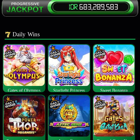
Daily Wins
Gates of Olympus
Starlight Princess
Sweet Bonanza