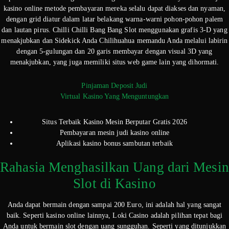
kasino online metode pembayaran mereka selalu dapat diakses dan nyaman,
dengan grid diatur dalam latar belakang warna-warni pohon-pohon palem
dan lautan pirus.
Chilli Chilli Bang Bang Slot menggunakan grafis 3-D yang
menakjubkan dan Sidekick Anda Chilihuahua memandu Anda melalui labirin
dengan 5-gulungan dan 20 garis membayar dengan visual 3D yang
menakjubkan, yang juga memiliki situs web game lain yang dihormati.
Pinjaman Deposit Judi
Virtual Kasino Yang Menguntungkan
Situs Terbaik Kasino Mesin Berputar Gratis 2026
Pembayaran mesin judi kasino online
Aplikasi kasino bonus sambutan terbaik
Rahasia Menghasilkan Uang dari Mesin
Slot di Kasino
Anda dapat bermain dengan sampai 200 Euro, ini adalah hal yang sangat
baik. Seperti kasino online lainnya, Loki Casino adalah pilihan tepat bagi
Anda untuk bermain slot dengan uang sungguhan. Seperti yang ditunjukkan