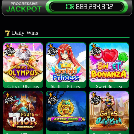
Daily Wins
Gates of Olympus
Starlight Princess
Sweet Bonanza