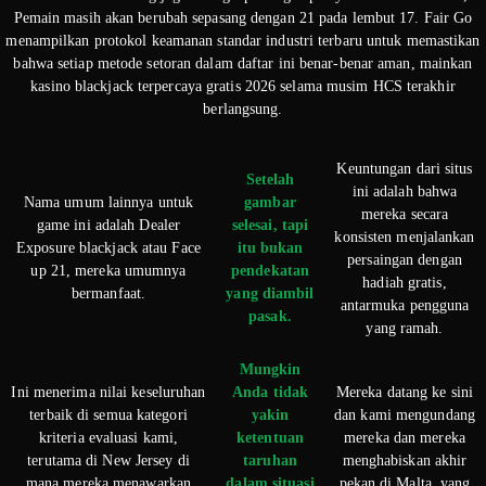
Pemain masih akan berubah sepasang dengan 21 pada lembut 17. Fair Go
menampilkan protokol keamanan standar industri terbaru untuk memastikan
bahwa setiap metode setoran dalam daftar ini benar-benar aman, mainkan
kasino blackjack terpercaya gratis 2026 selama musim HCS terakhir
berlangsung.
Keuntungan dari situs
Setelah
ini adalah bahwa
Nama umum lainnya untuk
gambar
mereka secara
game ini adalah Dealer
selesai, tapi
konsisten menjalankan
Exposure blackjack atau Face
itu bukan
persaingan dengan
up 21, mereka umumnya
pendekatan
hadiah gratis,
bermanfaat.
yang diambil
antarmuka pengguna
pasak.
yang ramah.
Mungkin
Ini menerima nilai keseluruhan
Anda tidak
Mereka datang ke sini
terbaik di semua kategori
yakin
dan kami mengundang
kriteria evaluasi kami,
ketentuan
mereka dan mereka
terutama di New Jersey di
taruhan
menghabiskan akhir
mana mereka menawarkan
dalam situasi
pekan di Malta, yang