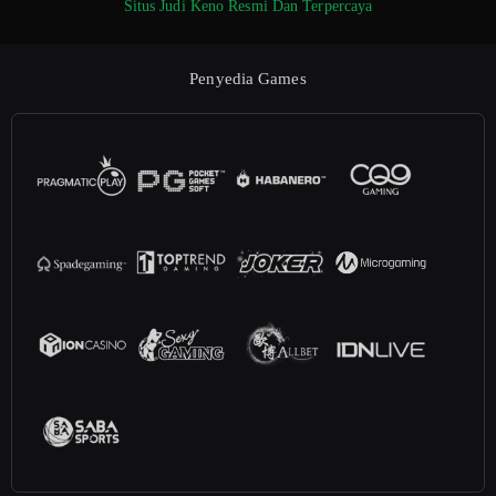
Situs Judi Keno Resmi Dan Terpercaya
Penyedia Games