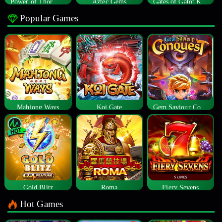
Power of Thor Megaways
Aztec Gems
Gates of Gatot Kaca
Popular Games
Mahjong Ways
Koi Gate
Gem Saviour Conquest
Gold Blitz
Roma
Fiery Sevens
Hot Games