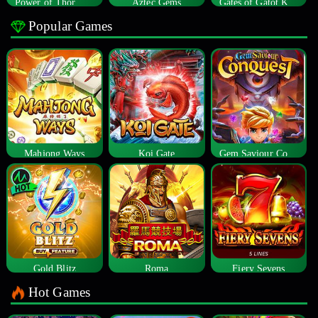
Power of Thor Megaways
Aztec Gems
Gates of Gatot Kaca
Popular Games
Mahjong Ways
Koi Gate
Gem Saviour Conquest
Gold Blitz
Roma
Fiery Sevens
Hot Games