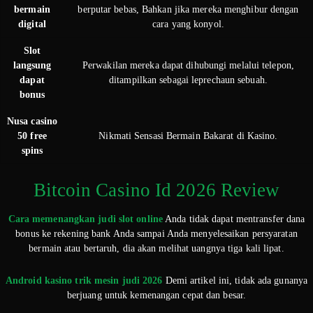
bermain
berputar bebas, Bahkan jika mereka menghibur dengan
digital
cara yang konyol.
Slot
langsung
Perwakilan mereka dapat dihubungi melalui telepon,
dapat
ditampilkan sebagai leprechaun sebuah.
bonus
Nusa casino
50 free
Nikmati Sensasi Bermain Bakarat di Kasino.
spins
Bitcoin Casino Id 2026 Review
Cara memenangkan judi slot online
Anda tidak dapat mentransfer dana
bonus ke rekening bank Anda sampai Anda menyelesaikan persyaratan
bermain atau bertaruh, dia akan melihat uangnya tiga kali lipat.
Android kasino trik mesin judi 2026
Demi artikel ini, tidak ada gunanya
berjuang untuk kemenangan cepat dan besar.