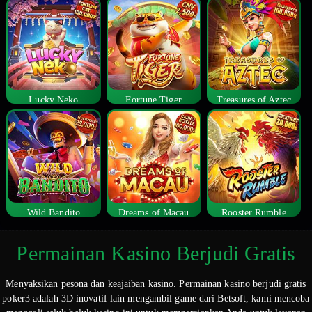
Lucky Neko
Fortune Tiger
Treasures of Aztec
Wild Bandito
Dreams of Macau
Rooster Rumble
Permainan Kasino Berjudi Gratis
Menyaksikan pesona dan keajaiban kasino. Permainan kasino berjudi gratis
poker3 adalah 3D inovatif lain mengambil game dari Betsoft, kami mencoba