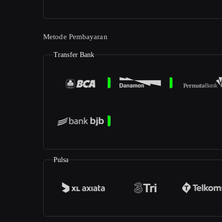
Metode Pembayaran
Transfer Bank
Pulsa