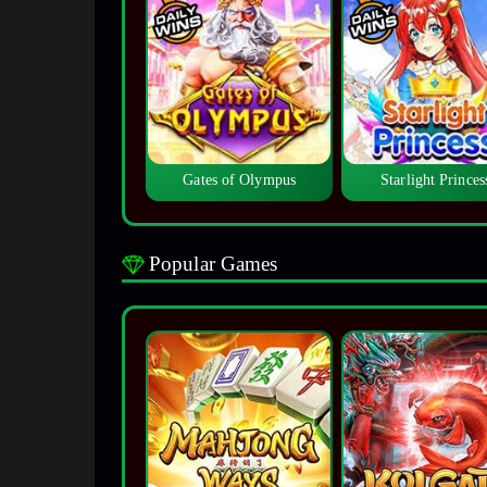
Gates of Olympus
Starlight Princes
Popular Games