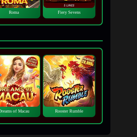
Roma
Fiery Sevens
Dreams of Macau
Rooster Rumble