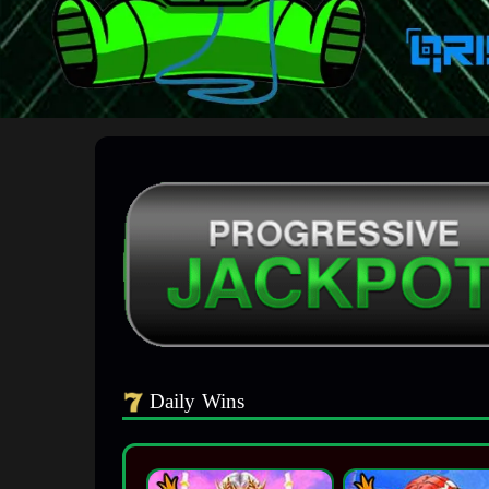
Daily Wins