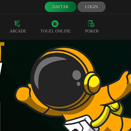
DAFTAR
LOGIN
ARCADE
TOGEL ONLINE
POKER